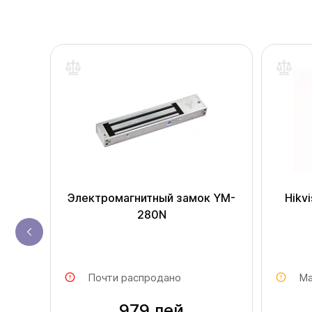
щелка
Электромагнитный замок YM-
Hikv
280N
Почти распродано
Ма
979 лей