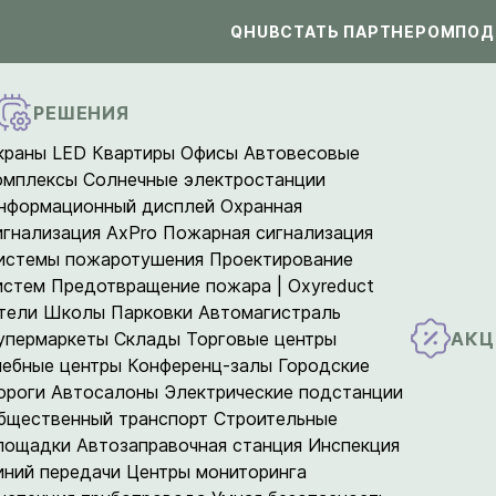
QHUB
СТАТЬ ПАРТНЕРОМ
ПОД
РЕШЕНИЯ
краны LED
Квартиры
Офисы
Автовесовые
омплексы
Солнечные электростанции
нформационный дисплей
Охранная
игнализация AxPro
Пожарная сигнализация
истемы пожаротушения
Проектирование
истем
Предотвращение пожара | Oxyreduct
тели
Школы
Парковки
Автомагистраль
АКЦ
упермаркеты
Склады
Торговые центры
чебные центры
Конференц-залы
Городские
ороги
Автосалоны
Электрические подстанции
бщественный транспорт
Строительные
лощадки
Автозаправочная станция
Инспекция
иний передачи
Центры мониторинга