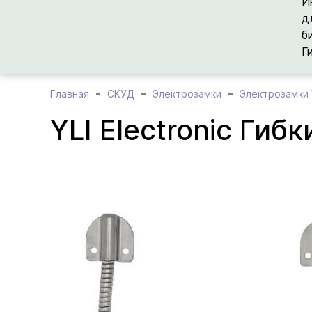
И
д
б
Г
Главная
СКУД
Электрозамки
Электрозамки Y
YLI Electronic Ги