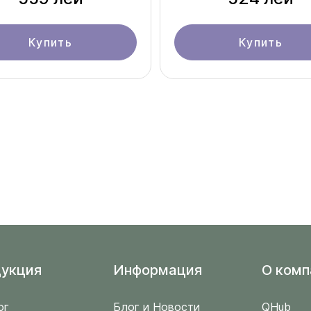
Купить
Купить
укция
Информация
O комп
ог
Блог и Новости
QHub