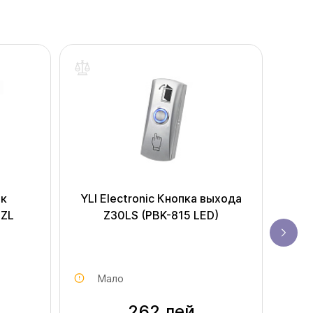
ок
YLI Electronic Кнопка выхода
0ZL
Z30LS (PBK-815 LED)
Эле
Мало
262 лей