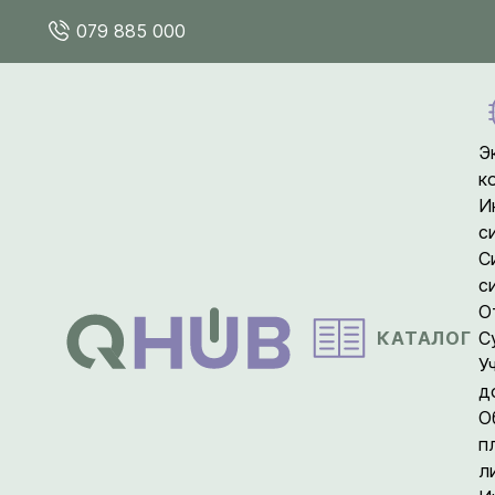
079 885 000
Э
к
И
с
С
с
О
КАТАЛОГ
С
У
д
О
п
л