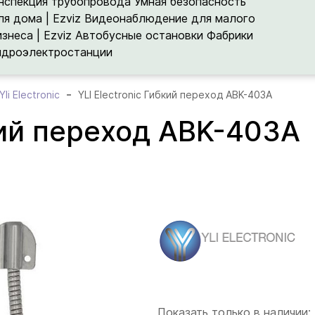
нспекция трубопровода
Умная безопасность
ля дома | Ezviz
Видеонаблюдение для малого
изнеса | Ezviz
Автобусные остановки
Фабрики
идроэлектростанции
li Electronic
YLI Electronic Гибкий переход ABK-403A
бкий переход ABK-403A
Показать только в наличии: