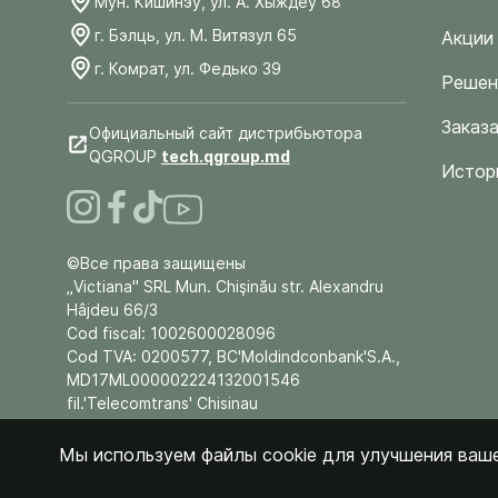
Мун. Кишинэу, ул. А. Хыждеу 68
г. Бэлць, ул. М. Витязул 65
Акции
г. Комрат, ул. Федько 39
Решен
Заказа
Официальный сайт дистрибьютора
QGROUP
tech.qgroup.md
Истор
©Все права защищены
„Victiana" SRL Mun. Chişinău str. Alexandru
Hâjdeu 66/3
Cod fiscal: 1002600028096
Cod TVA: 0200577, BC'Moldindconbank'S.A.,
MD17ML000002224132001546
fil.'Telecomtrans' Chisinau
Мы используем файлы cookie для улучшения ваше