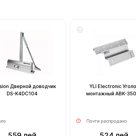
ision Дверной доводчик
YLI Electronic Угол
DS-K4DC104
монтажный ABK-35
ло
Почти распродано
559 лей
524 лей