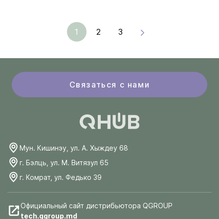
1
2
3
Связаться с нами
Мун. Кишинэу, ул. А. Хыждеу 68
г. Бэлць, ул. М. Витязул 65
г. Комрат, ул. Федько 39
Официальный сайт дистрибьютора QGROUP
tech.qgroup.md