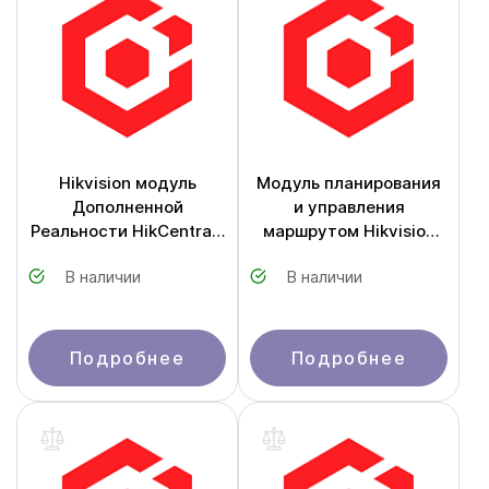
Hikvision модуль
Модуль планирования
Дополненной
и управления
Реальности HikCentral-
маршрутом Hikvision
P-AR-1Ch
HikCentral-P-MS-
В наличии
В наличии
Route&Driver/Module
Подробнее
Подробнее