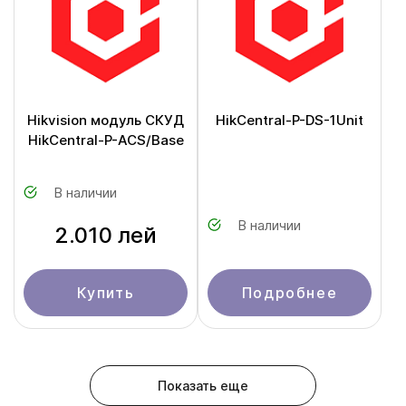
Hikvision модуль СКУД
HikCentral-P-DS-1Unit
HikCentral-P-ACS/Base
В наличии
В наличии
2.010 лей
Купить
Подробнее
Показать еще