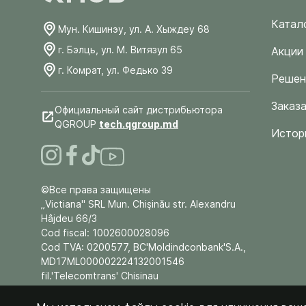
Катал
Мун. Кишинэу, ул. А. Хыждеу 68
г. Бэлць, ул. М. Витязул 65
Акции
г. Комрат, ул. Федько 39
Решен
Заказа
Официальный сайт дистрибьютора
QGROUP
tech.qgroup.md
Истор
©Все права защищены
„Victiana" SRL Mun. Chişinău str. Alexandru
Hâjdeu 66/3
Cod fiscal: 1002600028096
Cod TVA: 0200577, BC'Moldindconbank'S.A.,
MD17ML000002224132001546
fil.'Telecomtrans' Chisinau