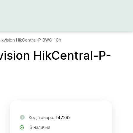
kvision HikCentral-P-BWC-1Ch
sion HikCentral-P-
Код товара:
147292
В наличии