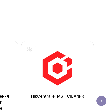
нения
HikCentral-P-MS-1Ch/ANPR
Паке
r
P-
e