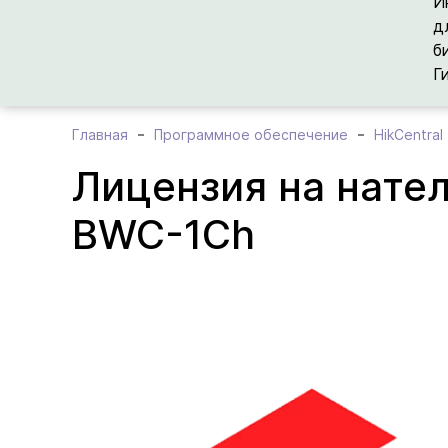
И
д
б
Г
Главная
Программное обеспечение
HikCentral
Лицензия на нател
BWC-1Ch