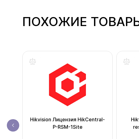
ПОХОЖИЕ ТОВАР
одаж
n-
Hikvision Лицензия HikCentral-
Hik
P-RSM-1Site
re