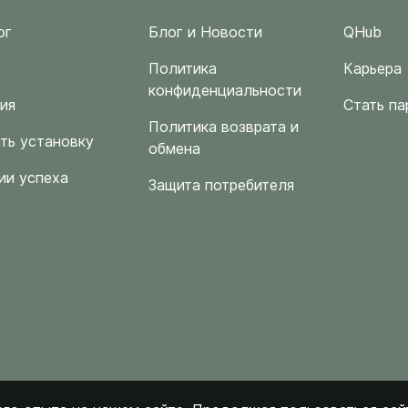
ог
Блог и Новости
QHub
Политика
Карьера
конфиденциальности
ия
Стать па
Политика возврата и
ть установку
обмена
ии успеха
Защита потребителя