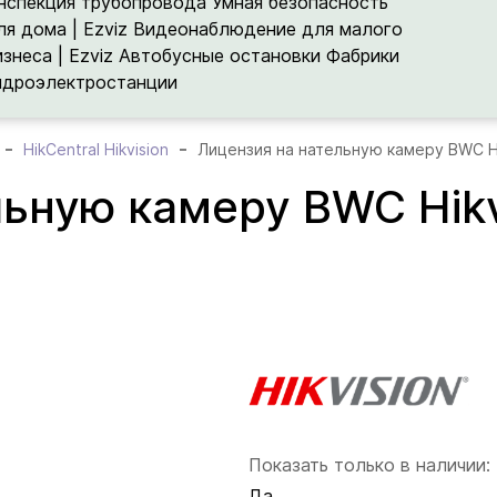
нспекция трубопровода
Умная безопасность
ля дома | Ezviz
Видеонаблюдение для малого
изнеса | Ezviz
Автобусные остановки
Фабрики
идроэлектростанции
HikCentral Hikvision
Лицензия на нательную камеру BWC Hi
ьную камеру BWC Hikvi
Показать только в наличии:
Да