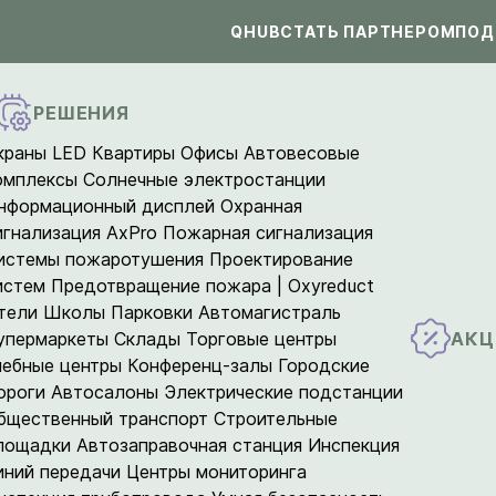
QHUB
СТАТЬ ПАРТНЕРОМ
ПОД
РЕШЕНИЯ
краны LED
Квартиры
Офисы
Автовесовые
омплексы
Солнечные электростанции
нформационный дисплей
Охранная
игнализация AxPro
Пожарная сигнализация
истемы пожаротушения
Проектирование
истем
Предотвращение пожара | Oxyreduct
тели
Школы
Парковки
Автомагистраль
АКЦ
упермаркеты
Склады
Торговые центры
чебные центры
Конференц-залы
Городские
ороги
Автосалоны
Электрические подстанции
бщественный транспорт
Строительные
лощадки
Автозаправочная станция
Инспекция
иний передачи
Центры мониторинга