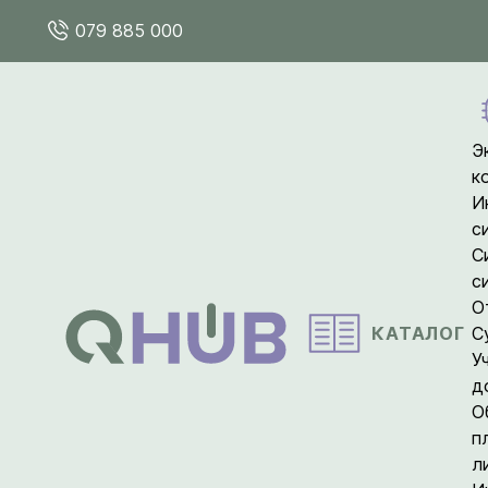
079 885 000
Э
к
И
с
С
с
О
КАТАЛОГ
С
У
д
О
п
л