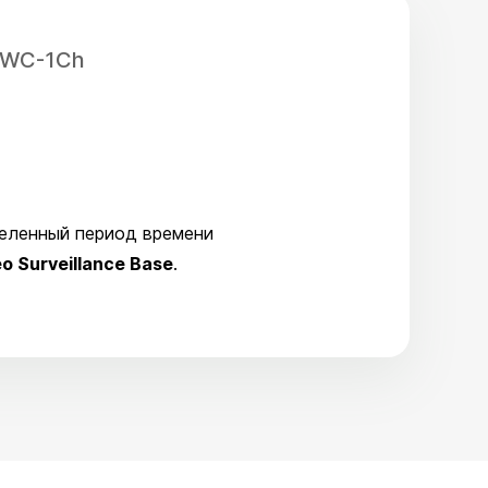
-BWC-1Ch
деленный период времени
o Surveillance Base
.