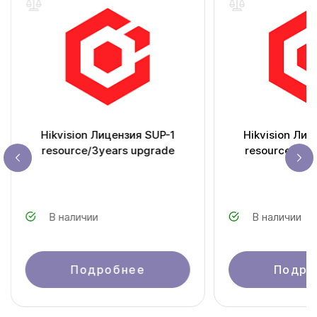
Hikvision Лицензия SUP-1
Hikvision Лиц
resource/3years upgrade
resource/2ye
В наличии
В наличии
Подробнее
Подро