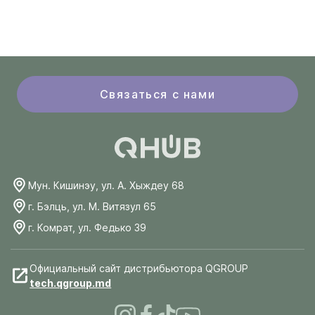
Связаться с нами
Мун. Кишинэу, ул. А. Хыждеу 68
г. Бэлць, ул. М. Витязул 65
г. Комрат, ул. Федько 39
Официальный сайт дистрибьютора QGROUP
tech.qgroup.md