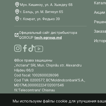
Катал
Мун. Кишинэу, ул. А. Хыждеу 68
г. Бэлць, ул. М. Витязул 65
Акции
г. Комрат, ул. Федько 39
Решен
Заказа
Официальный сайт дистрибьютора
QGROUP
tech.qgroup.md
Истор
©Все права защищены
„Victiana" SRL Mun. Chişinău str. Alexandru
Hâjdeu 66/3
Cod fiscal: 1002600028096
Cod TVA: 0200577, BC'Moldindconbank'S.A.,
MD17ML000002224132001546
fil.'Telecomtrans' Chisinau
Мы используем файлы cookie для улучшения ваше