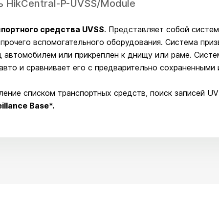
ль HikCentral-P-UVSS/Module
спортного средства UVSS
. Представляет собой систе
прочего вспомогательного оборудования. Система приз
д автомобилем или прикреплен к днищу или раме. Систе
авто и сравнивает его с предварительно сохраненными 
ление списком транспортных средств, поиск записей UVS
illance Bas
e*.