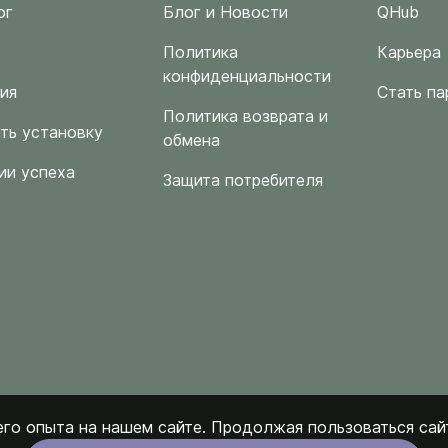
ог
Блог и Новости
QHub
Политика
Карьера
конфиденциальности
ия
Стать па
Политика возврата и
ть установку
обмена
ии успеха
Защита потребителя
го опыта на нашем сайте. Продолжая пользоваться сайт