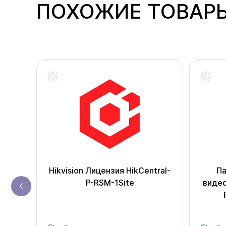
ПОХОЖИЕ ТОВАР
Rose
Hikvision Лицензия HikCentral-
Па
P-RSM-1Site
видео
(NO