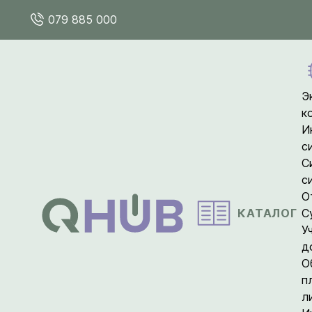
079 885 000
Э
к
И
с
С
с
О
КАТАЛОГ
С
У
д
О
п
л