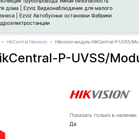
нспекция трубопровода
Умная безопасность
ля дома | Ezviz
Видеонаблюдение для малого
изнеса | Ezviz
Автобусные остановки
Фабрики
идроэлектростанции
HikCentral Hikvision
Hikvision модуль HikCentral-P-UVSS/Mo
HikCentral-P-UVSS/Mod
Показать только в наличии:
Да