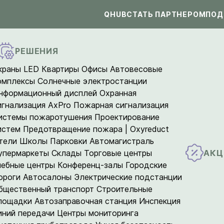
QHUB
СТАТЬ ПАРТНЕРОМ
ПОД
РЕШЕНИЯ
краны LED
Квартиры
Офисы
Автовесовые
омплексы
Солнечные электростанции
нформационный дисплей
Охранная
игнализация AxPro
Пожарная сигнализация
истемы пожаротушения
Проектирование
истем
Предотвращение пожара | Oxyreduct
тели
Школы
Парковки
Автомагистраль
АКЦ
упермаркеты
Склады
Торговые центры
чебные центры
Конференц-залы
Городские
ороги
Автосалоны
Электрические подстанции
бщественный транспорт
Строительные
лощадки
Автозаправочная станция
Инспекция
иний передачи
Центры мониторинга