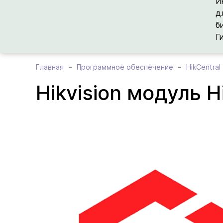
И
д
б
Г
Главная
Программное обеспечение
HikCentral
Hikvision модуль 