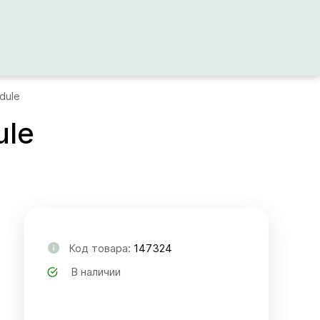
dule
ule
Код товара:
147324
В наличии