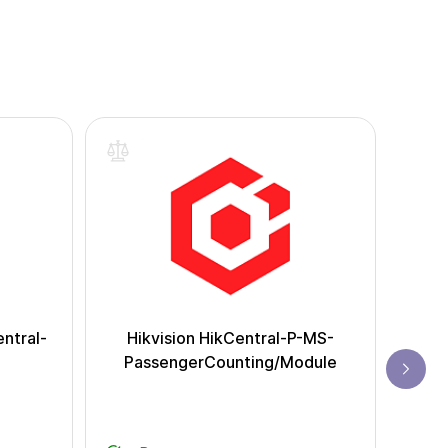
ntral-
Hikvision HikCentral-P-MS-
Л
PassengerCounting/Module