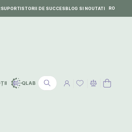
RO
R
SUPORT
ISTORII DE SUCCES
BLOG SI NOUTATI
ȚII
QLAB