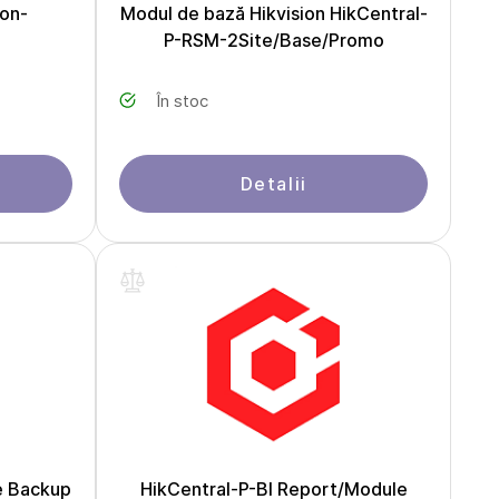
ion-
Modul de bază Hikvision HikCentral-
P-RSM-2Site/Base/Promo
În stoc
Detalii
se Backup
HikCentral-P-BI Report/Module