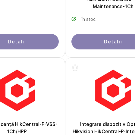
Maintenance-1Ch
În stoc
Detalii
Detalii
licență HikCentral-P-VSS-
Integrare dispozitiv Op
1Ch/HPP
Hikvision HikCentral-P-Inte