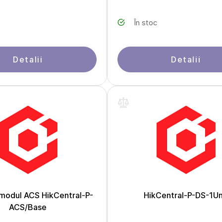
În stoc
Detalii
Detalii
 modul ACS HikCentral-P-
HikCentral-P-DS-1Un
ACS/Base