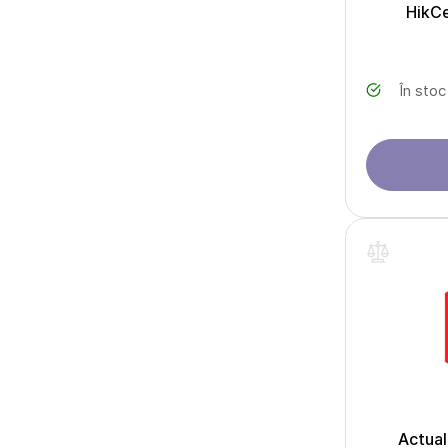
HikCe
În stoc
Actual