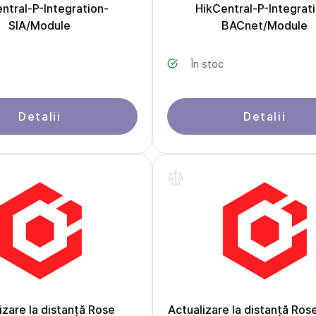
ntral-P-Integration-
HikCentral-P-Integrat
SIA/Module
BACnet/Module
În stoc
Detalii
Detalii
izare la distanță Rose
Actualizare la distanță Ro