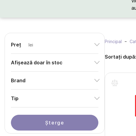
vi
a
Principal
Cat
Preț
lei
Sortați după
Afișează doar în stoc
Brand
Tip
Șterge