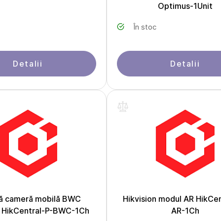
Optimus-1Unit
În stoc
Detalii
Detalii
ță cameră mobilă BWC
Hikvision modul AR HikCen
n HikCentral-P-BWC-1Ch
AR-1Ch