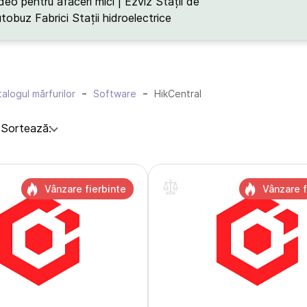
deo pentru afaceri mici | Ezviz
Stații de
utobuz
Fabrici
Stații hidroelectrice
alogul mărfurilor
Software
HikCentral
:
Sortează:
Vânzare fierbinte
Vânzare f