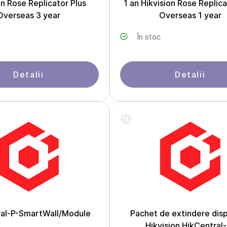
on Rose Replicator Plus
1 an Hikvision Rose Replica
Overseas 3 year
Overseas 1 year
În stoc
Detalii
Detalii
ral-P-SmartWall/Module
Pachet de extindere disp
Hikvision HikCentral-