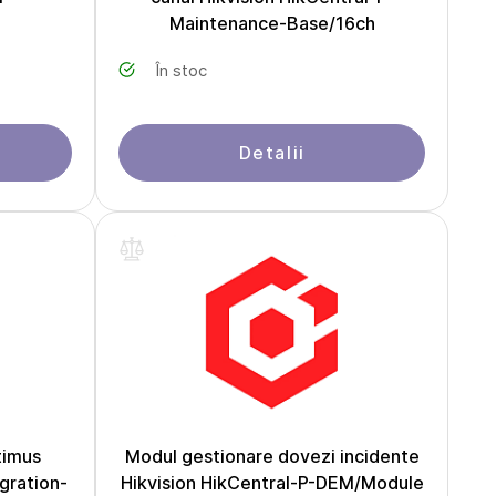
Maintenance-Base/16ch
În stoc
Detalii
timus
Modul gestionare dovezi incidente
gration-
Hikvision HikCentral-P-DEM/Module