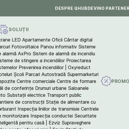
DESPRE QHUB
DEVINO PARTENE
SOLUȚII
crane LED
Apartamente
Oficii
Cântar digital
arcuri Fotovoltaice
Panou informativ
Sisteme
e alarmă AxPro
Sistem de alarmă de incendiu
isteme de stingere a incendiilor
Proiectarea
istemelor
Prevenirea incendiilor | Oxyreduct
teluri
Școli
Parcari
Autostradă
Supermarketuri
PROMO
epozite
Centre comerciale
Centre de formare
ăli de conferințe
Drumuri urbane
Saloanele
uto
Substații electrice
Transport public
antiere de construcții
Stație de alimentare cu
arburant
Inspecția liniilor de transmisie
Centrele
e monitorizare
Inspecția conductei
Securitate
teligentă pentru casă | Ezviz
Supraveghere