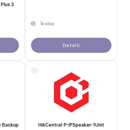
 Plus 3
În stoc
Detalii
se Backup
HikCentral-P-IPSpeaker-1Unit