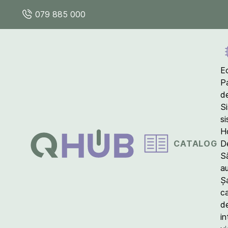
079 885 000
E
P
d
S
s
Ho
CATALOG
D
S
a
Ș
c
d
in