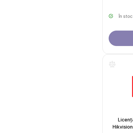
În stoc
Licen
Hikvisio