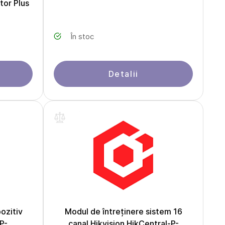
tor Plus
În stoc
Detalii
ozitiv
Modul de întreținere sistem 16
P-
canal Hikvision HikCentral-P-