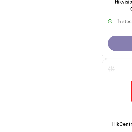
Hikvisi
În stoc
HikCent