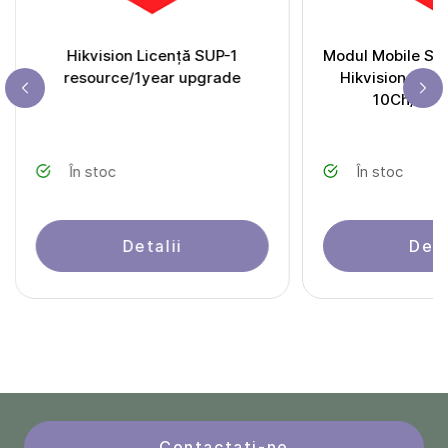
Hikvision Licență SUP-1
Modul Mobile Sur
resource/1year upgrade
Hikvision HikC
10Ch/Bas
În stoc
În stoc
Detalii
Deta
Contactați-ne