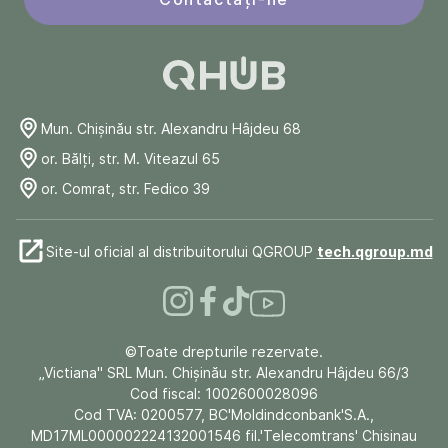
Mun. Chişinău str. Alexandru Hâjdeu 68
or. Bălți, str. M. Viteazul 65
or. Comrat, str. Fedico 39
Site-ul oficial al distribuitorului QGROUP
tech.qgroup.md
©Toate drepturile rezervate.
„Victiana" SRL Mun. Chişinău str. Alexandru Hâjdeu 66/3
Cod fiscal: 1002600028096
Cod TVA: 0200577, BC'Moldindconbank'S.A.,
MD17ML000002224132001546 fil.'Telecomtrans' Chisinau