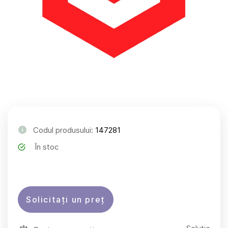
Codul produsului:
147281
În stoc
Solicitați un preț