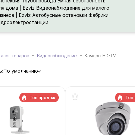
нспекция трубопровода
Умная безопасность
ля дома | Ezviz
Видеонаблюдение для малого
изнеса | Ezviz
Автобусные остановки
Фабрики
идроэлектростанции
талог товаров
Видеонаблюдение
Камеры HD-TVI
ь:
По умолчанию
Топ продаж
Топ