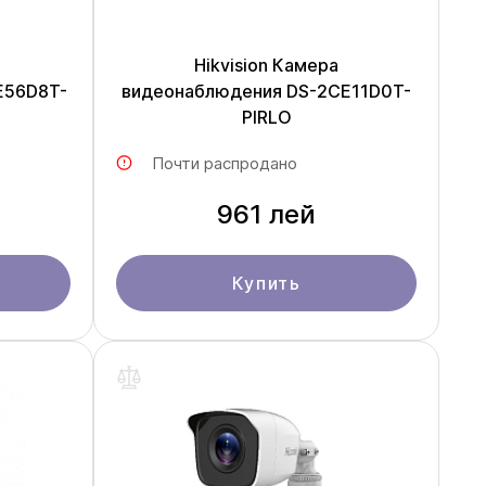
Hikvision Камера
E56D8T-
видеонаблюдения DS-2CE11D0T-
PIRLO
Почти распродано
961 лей
Купить