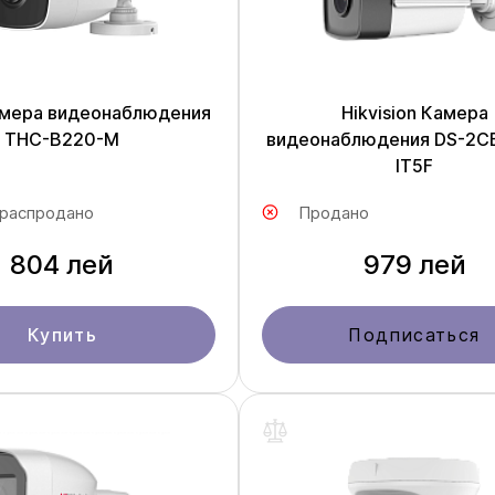
амера видеонаблюдения
Hikvision Камера
THC-B220-M
видеонаблюдения DS-2C
IT5F
 распродано
Продано
804 лей
979 лей
Купить
Подписаться