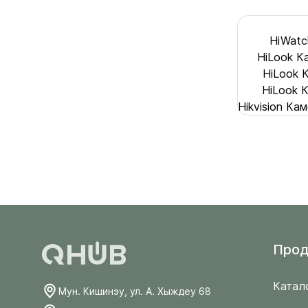
HiWatc
HiLook К
HiLook 
HiLook 
Hikvision К
Прод
Катал
Мун. Кишинэу, ул. А. Хыждеу 68