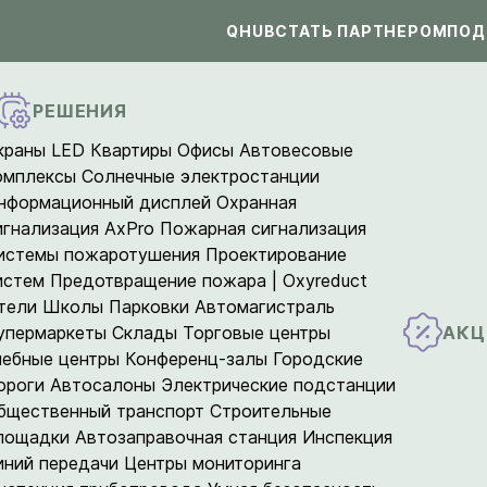
QHUB
СТАТЬ ПАРТНЕРОМ
ПОД
РЕШЕНИЯ
краны LED
Квартиры
Офисы
Автовесовые
омплексы
Солнечные электростанции
нформационный дисплей
Охранная
игнализация AxPro
Пожарная сигнализация
истемы пожаротушения
Проектирование
истем
Предотвращение пожара | Oxyreduct
тели
Школы
Парковки
Автомагистраль
АКЦ
упермаркеты
Склады
Торговые центры
чебные центры
Конференц-залы
Городские
ороги
Автосалоны
Электрические подстанции
бщественный транспорт
Строительные
лощадки
Автозаправочная станция
Инспекция
иний передачи
Центры мониторинга