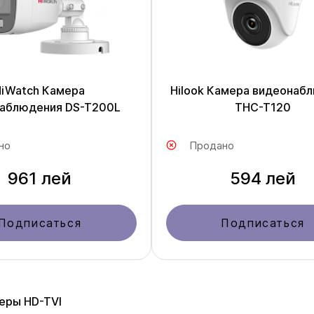
HiWatch Камера
Hilook Камера видеонаб
аблюдения DS-T200L
THC-T120
но
Продано
961 лей
594 лей
Подписаться
Подписаться
еры HD-TVI