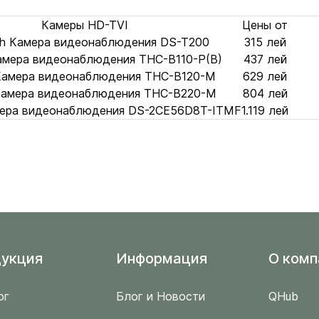
Камеры HD-TVI
Цены от
h Камера видеонаблюдения DS-T200
315 лей
амера видеонаблюдения THC-B110-P(B)
437 лей
Камера видеонаблюдения THC-B120-M
629 лей
Камера видеонаблюдения THC-B220-M
804 лей
амера видеонаблюдения DS-2CE56D8T-ITMF
1.119 лей
укция
Информация
O комп
ог
Блог и Новости
QHub