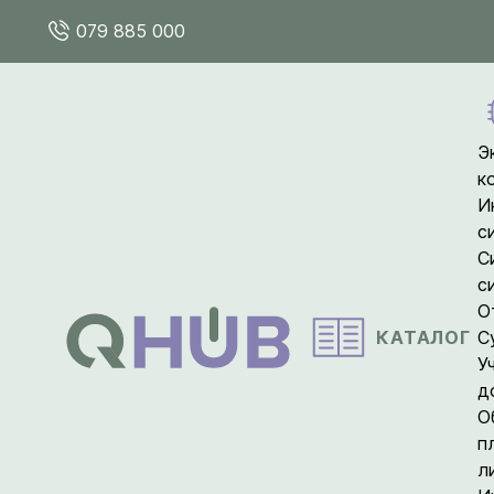
079 885 000
Э
к
И
с
С
с
О
КАТАЛОГ
С
У
д
О
п
л