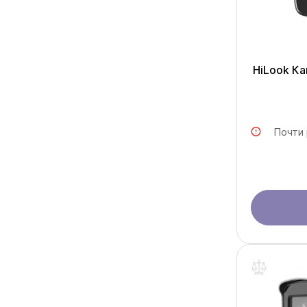
HiLook К
Почти