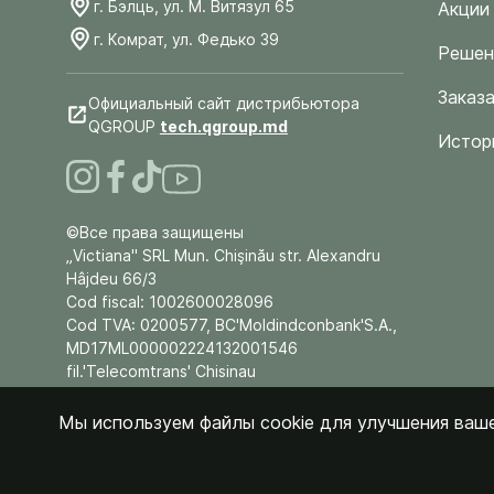
г. Бэлць, ул. М. Витязул 65
Акции
г. Комрат, ул. Федько 39
Решен
Заказа
Официальный сайт дистрибьютора
QGROUP
tech.qgroup.md
Истор
©Все права защищены
„Victiana" SRL Mun. Chişinău str. Alexandru
Hâjdeu 66/3
Cod fiscal: 1002600028096
Cod TVA: 0200577, BC'Moldindconbank'S.A.,
MD17ML000002224132001546
fil.'Telecomtrans' Chisinau
Мы используем файлы cookie для улучшения ваше