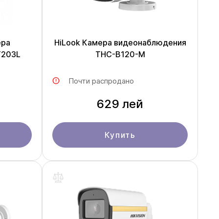
ера
HiLook Камера видеонаблюдения
T203L
THC-B120-M
Почти распродано
629 лей
Купить