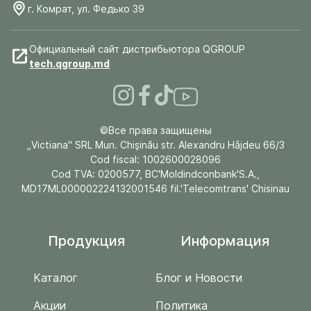
г. Комрат, ул. Федько 39
Официальный сайт дистрибьютора QGROUP
tech.qgroup.md
©Все права защищены
„Victiana" SRL Mun. Chişinău str. Alexandru Hâjdeu 66/3
Cod fiscal: 1002600028096
Cod TVA: 0200577, BC'Moldindconbank'S.A.,
MD17ML000002224132001546 fil.'Telecomtrans' Chisinau
Продукция
Информация
Каталог
Блог и Новости
Акции
Политика