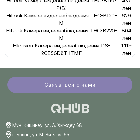
HiLook Камера видеонаблюдения THC-B110-
437
P(B)
лей
HiLook Камера видеонаблюдения THC-B120-
629
M
лей
HiLook Камера видеонаблюдения THC-B220-
804
M
лей
Hikvision Камера видеонаблюдения DS-
1.119
2CE56D8T-ITMF
лей
Связаться с нами
Мун. Кишинэу, ул. А. Хыждеу 68
г. Бэлць, ул. М. Витязул 65