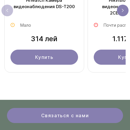
HiWatch Камера
Hikvision
видеонаблюдения DS-T200
видеонаблю
2CE56D8
Мало
Почти распр
314 лей
1.117
Купить
Куп
Связаться с нами