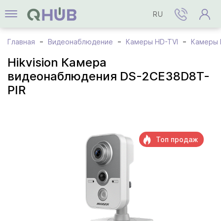
RU
Главная
Видеонаблюдение
Камеры HD-TVI
Камеры H
Hikvision Камера
видеонаблюдения DS-2CE38D8T-
PIR
Топ продаж