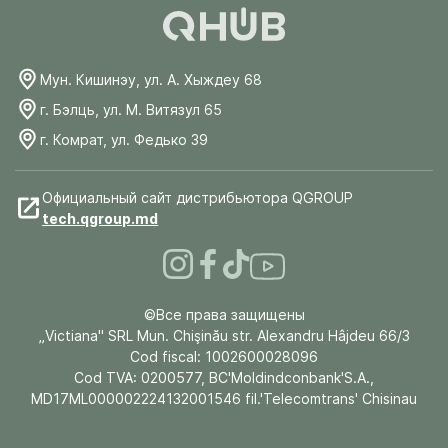
Мун. Кишинэу, ул. А. Хыждеу 68
г. Бэлць, ул. М. Витязул 65
г. Комрат, ул. Федько 39
Официальный сайт дистрибьютора QGROUP
tech.qgroup.md
©Все права защищены
„Victiana" SRL Mun. Chişinău str. Alexandru Hâjdeu 66/3
Cod fiscal: 1002600028096
Cod TVA: 0200577, BC'Moldindconbank'S.A.,
MD17ML000002224132001546 fil.'Telecomtrans' Chisinau