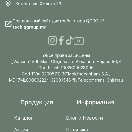
г. Комрат, ул. Федько 39
Официальный сайт дистрибьютора QGROUP
tech.qgroup.md
©Все права защищены
„Victiana" SRL Mun. Chişinău str. Alexandru Hâjdeu 66/3
Cod fiscal: 1002600028096
Cod TVA: 0200577, BC'Moldindconbank'S.A.,
MD17ML000002224132001546 fil.'Telecomtrans' Chisinau
Продукция
Информация
Каталог
Блог и Новости
Акции
Политика