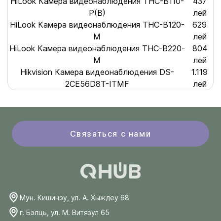
HiLook Камера видеонаблюдения THC-B110-
437
P(B)
лей
HiLook Камера видеонаблюдения THC-B120-
629
M
лей
HiLook Камера видеонаблюдения THC-B220-
804
M
лей
Hikvision Камера видеонаблюдения DS-
1.119
2CE56D8T-ITMF
лей
Связаться с нами
Мун. Кишинэу, ул. А. Хыждеу 68
г. Бэлць, ул. М. Витязул 65