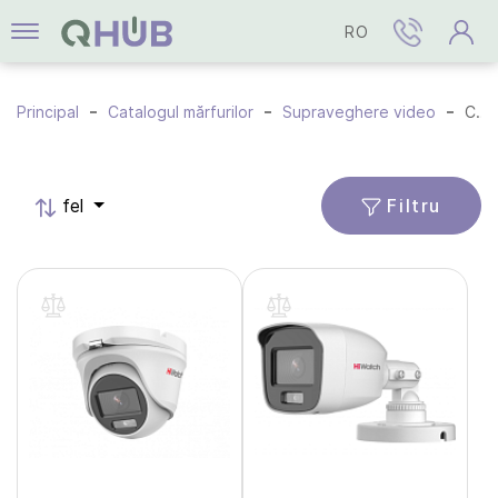
RO
Principal
Catalogul mărfurilor
Supraveghere video
Camere HD-TVI
Filtru
fel