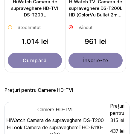
HiWatch Camera de
HiWatch TVI Camera de
supraveghere HD-TVI
supraveghere DS-T200L
DS-T203L
HD (ColorVu Bullet 2mpx
2,8mm)
Stoc limitat
Vândut
1.014 lei
961 lei
Cumpără
Înscrie-te
Prețuri pentru Camere HD-TVI
Prețuri
Camere HD-TVI
pentru
HiWatch Camera de supraveghere DS-T200
315 lei
HiLook Camera de supraveghereTHC-B110-
437 lei