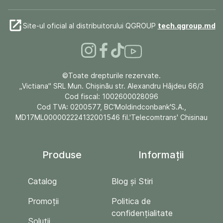
Site-ul oficial al distribuitorului QGROUP
tech.qgroup.md
©Toate drepturile rezervate.
„Victiana" SRL Mun. Chişinău str. Alexandru Hâjdeu 66/3
Cod fiscal: 1002600028096
Cod TVA: 0200577, BC'Moldindconbank'S.A.,
MD17ML000002224132001546 fil.'Telecomtrans' Chisinau
Produse
Informații
Catalog
Blog și Stiri
Promoții
Politica de
confidențialitate
Soluții