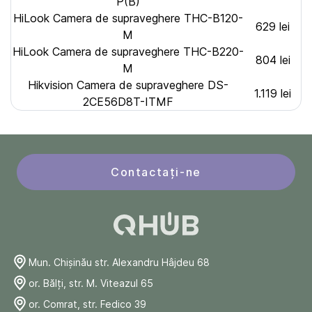
P(B)
HiLook Camera de supraveghere THC-B120-
629 lei
M
HiLook Camera de supraveghere THC-B220-
804 lei
M
Hikvision Camera de supraveghere DS-
1.119 lei
2CE56D8T-ITMF
Contactați-ne
Mun. Chişinău str. Alexandru Hâjdeu 68
or. Bălți, str. M. Viteazul 65
or. Comrat, str. Fedico 39