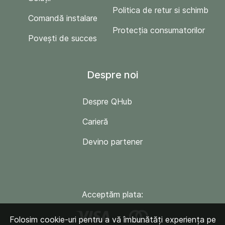
Politica de retur si schimb
Comandă instalare
Protecția consumatorilor
Povești de succes
Despre noi
Despre QHub
Carieră
Devino partener
Acceptăm plata:
Folosim cookie-uri pentru a vă îmbunătăți experiența pe