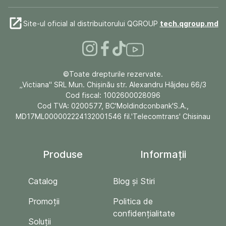
Site-ul oficial al distribuitorului QGROUP
tech.qgroup.md
©Toate drepturile rezervate.
„Victiana" SRL Mun. Chişinău str. Alexandru Hâjdeu 66/3
Cod fiscal: 1002600028096
Cod TVA: 0200577, BC'Moldindconbank'S.A.,
MD17ML000002224132001546 fil.'Telecomtrans' Chisinau
Produse
Informații
Catalog
Blog și Stiri
Promoții
Politica de
confidențialitate
Soluții