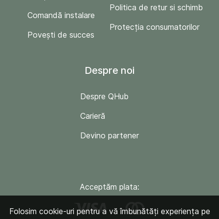
Politica de retur si schimb
Comandă instalare
Protecția consumatorilor
Povești de succes
Despre noi
Despre QHub
Carieră
Devino partener
Acceptăm plata:
Folosim cookie-uri pentru a vă îmbunătăți experiența pe