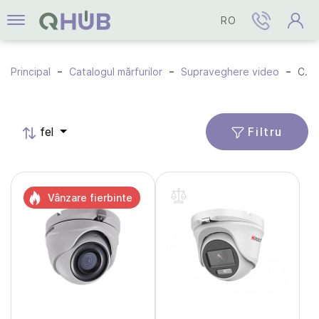
RO
Principal
Catalogul mărfurilor
Supraveghere video
Camere HD-TVI
Filtru
fel
Vânzare fierbinte