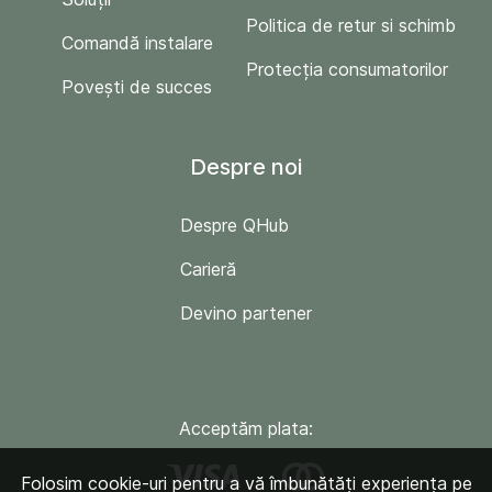
Politica de retur si schimb
Comandă instalare
Protecția consumatorilor
Povești de succes
Despre noi
Despre QHub
Carieră
Devino partener
Acceptăm plata:
Folosim cookie-uri pentru a vă îmbunătăți experiența pe