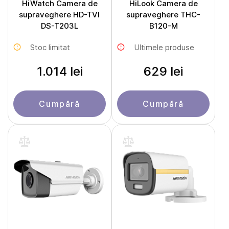
HiWatch Camera de
HiLook Camera de
supraveghere HD-TVI
supraveghere THC-
DS-T203L
B120-M
Stoc limitat
Ultimele produse
1.014 lei
629 lei
Cumpără
Cumpără