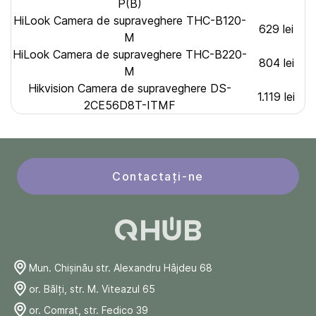
P(B)
HiLook Camera de supraveghere THC-B120-
629 lei
M
HiLook Camera de supraveghere THC-B220-
804 lei
M
Hikvision Camera de supraveghere DS-
1.119 lei
2CE56D8T-ITMF
Contactați-ne
Mun. Chişinău str. Alexandru Hâjdeu 68
or. Bălți, str. M. Viteazul 65
or. Comrat, str. Fedico 39