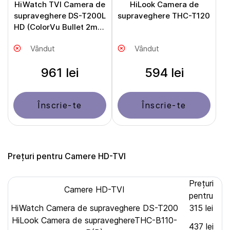
HiWatch TVI Camera de
HiLook Camera de
supraveghere DS-T200L
supraveghere THC-T120
HD (ColorVu Bullet 2mpx
2,8mm)
Vândut
Vândut
961 lei
594 lei
Înscrie-te
Înscrie-te
Prețuri pentru Camere HD-TVI
Prețuri
Camere HD-TVI
pentru
HiWatch Camera de supraveghere DS-T200
315 lei
HiLook Camera de supraveghereTHC-B110-
437 lei