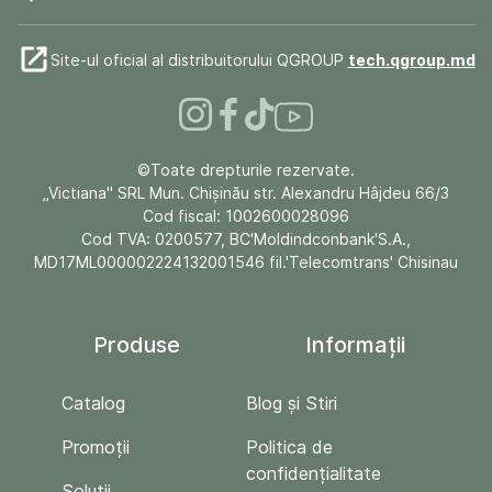
Site-ul oficial al distribuitorului QGROUP
tech.qgroup.md
©Toate drepturile rezervate.
„Victiana" SRL Mun. Chişinău str. Alexandru Hâjdeu 66/3
Cod fiscal: 1002600028096
Cod TVA: 0200577, BC'Moldindconbank'S.A.,
MD17ML000002224132001546 fil.'Telecomtrans' Chisinau
Produse
Informații
Catalog
Blog și Stiri
Promoții
Politica de
confidențialitate
Soluții