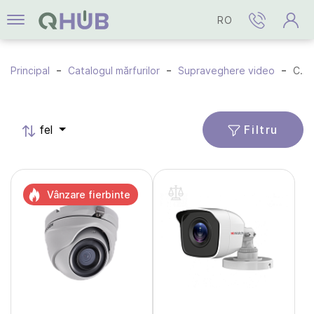
RO
Principal
Catalogul mărfurilor
Supraveghere video
Camere HD-TVI
Filtru
fel
Vânzare fierbinte