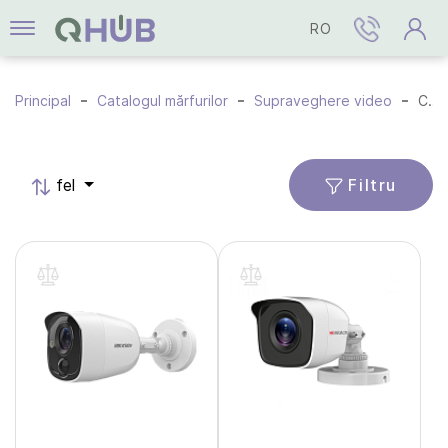
RO
Principal
Catalogul mărfurilor
Supraveghere video
Camere HD-TVI
Filtru
fel