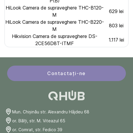
P(B)
HiLook Camera de supraveghere THC-B120-
629 lei
M
HiLook Camera de supraveghere THC-B220-
803 lei
M
Hikvision Camera de supraveghere DS-
1.117 lei
2CE56D8T-ITMF
Contactați-ne
Mun. Chişinău str. Alexandru Hâjdeu 68
or. Bălți, str. M. Viteazul 65
or. Comrat, str. Fedico 39