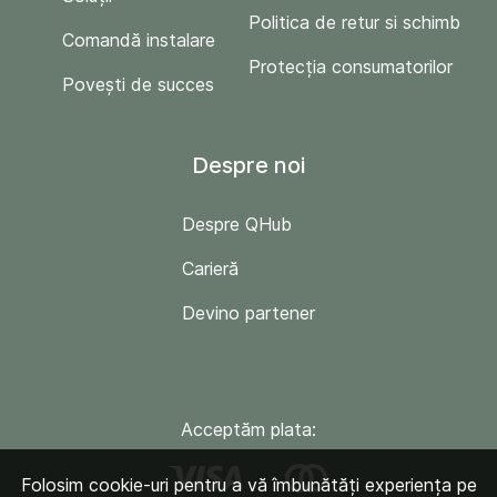
Politica de retur si schimb
Comandă instalare
Protecția consumatorilor
Povești de succes
Despre noi
Despre QHub
Carieră
Devino partener
Acceptăm plata:
Folosim cookie-uri pentru a vă îmbunătăți experiența pe