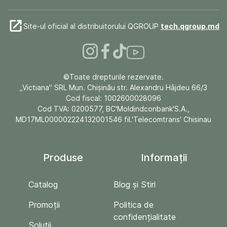
Site-ul oficial al distribuitorului QGROUP
tech.qgroup.md
©Toate drepturile rezervate.
„Victiana" SRL Mun. Chişinău str. Alexandru Hâjdeu 66/3
Cod fiscal: 1002600028096
Cod TVA: 0200577, BC'Moldindconbank'S.A.,
MD17ML000002224132001546 fil.'Telecomtrans' Chisinau
Produse
Informații
Catalog
Blog și Stiri
Promoții
Politica de
confidențialitate
Soluții