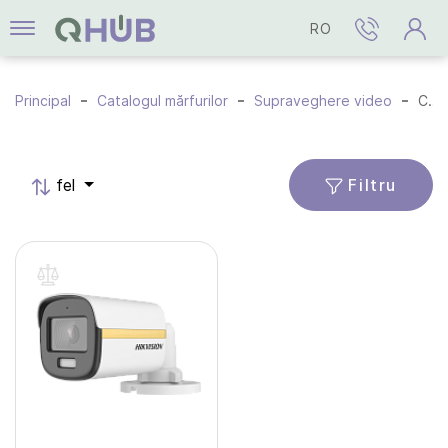
RO
Principal
Catalogul mărfurilor
Supraveghere video
Camere HD-TVI
Filtru
fel