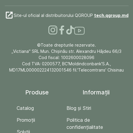
Site-ul oficial al distribuitorului QGROUP
tech.qgroup.md
©Toate drepturile rezervate.
„Victiana" SRL Mun. Chişinău str. Alexandru Hâjdeu 66/3
Cod fiscal: 1002600028096
Cod TVA: 0200577, BC'Moldindconbank'S.A.,
MD17ML000002224132001546 fil.'Telecomtrans' Chisinau
Produse
Informații
Catalog
Blog și Stiri
Promoții
Politica de
confidențialitate
Soluții