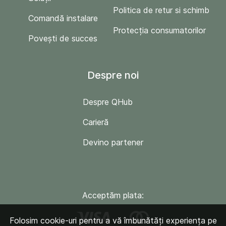
Politica de retur si schimb
Comandă instalare
Protecția consumatorilor
Povești de succes
Despre noi
Despre QHub
Carieră
Devino partener
Acceptăm plata:
Folosim cookie-uri pentru a vă îmbunătăți experiența pe