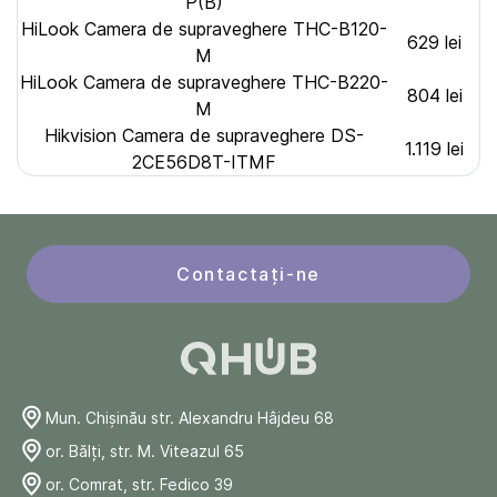
P(B)
HiLook Camera de supraveghere THC-B120-
629 lei
M
HiLook Camera de supraveghere THC-B220-
804 lei
M
Hikvision Camera de supraveghere DS-
1.119 lei
2CE56D8T-ITMF
Contactați-ne
Mun. Chişinău str. Alexandru Hâjdeu 68
or. Bălți, str. M. Viteazul 65
or. Comrat, str. Fedico 39