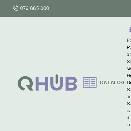
079 885 000
E
P
d
S
s
Ho
CATALOG
D
S
a
Ș
c
d
in