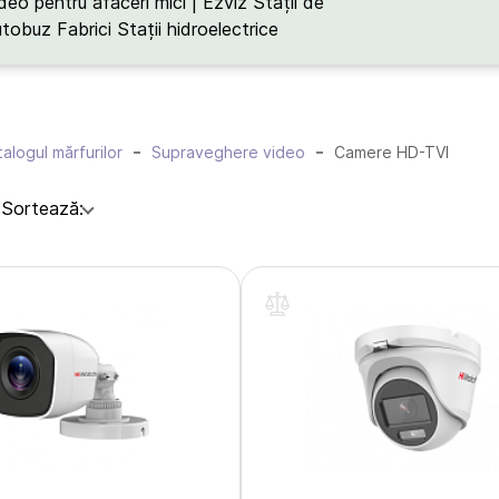
deo pentru afaceri mici | Ezviz
Stații de
utobuz
Fabrici
Stații hidroelectrice
alogul mărfurilor
Supraveghere video
Camere HD-TVI
:
Sortează: