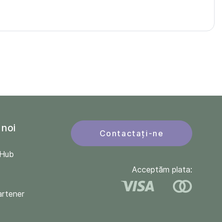
 noi
Contactați-ne
QHub
Acceptăm plata:
artener