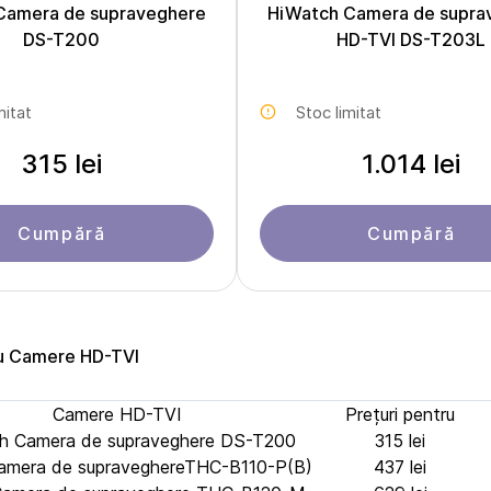
Camera de supraveghere
HiWatch Camera de supra
DS-T200
HD-TVI DS-T203L
mitat
Stoc limitat
315 lei
1.014 lei
Cumpără
Cumpără
ru Camere HD-TVI
Camere HD-TVI
Prețuri pentru
h Camera de supraveghere DS-T200
315 lei
amera de supraveghereTHC-B110-P(B)
437 lei