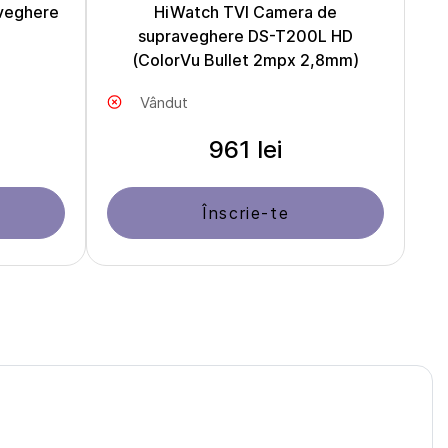
veghere
HiWatch TVI Camera de
supraveghere DS-T200L HD
(ColorVu Bullet 2mpx 2,8mm)
Vândut
961 lei
Înscrie-te