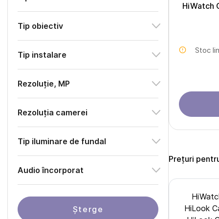
HiWatch 
Tip obiectiv
Stoc li
Tip instalare
Rezoluție, MP
Rezoluția camerei
Tip iluminare de fundal
Prețuri pent
Audio încorporat
HiWatc
HiLook C
Șterge