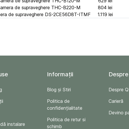
Camera de supraveghere THC-B120-M
629 lei
Camera de supraveghere THC-B220-M
804 lei
amera de supraveghere DS-2CE56D8T-ITMF
1.119 lei
use
Informații
Despre
g
Blog și Stiri
Despre 
ii
Politica de
Carieră
confidențialitate
Devino p
Politica de retur si
ă instalare
schimb