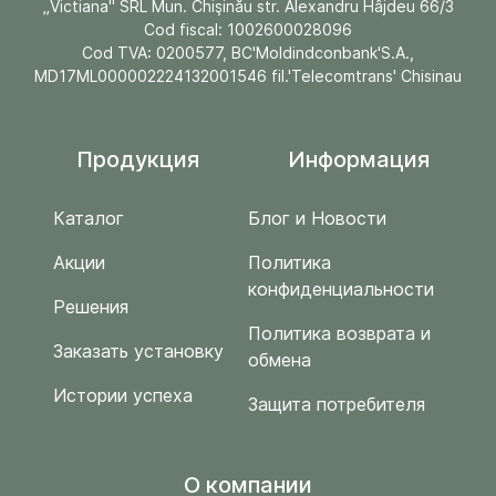
„Victiana" SRL Mun. Chişinău str. Alexandru Hâjdeu 66/3
Cod fiscal: 1002600028096
Cod TVA: 0200577, BC'Moldindconbank'S.A.,
MD17ML000002224132001546 fil.'Telecomtrans' Chisinau
Продукция
Информация
Каталог
Блог и Новости
Акции
Политика
конфиденциальности
Решения
Политика возврата и
Заказать установку
обмена
Истории успеха
Защита потребителя
O компании