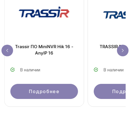
Trassir ПО MiniNVR Hik 16 -
TRASSIR ПО д
AnyIP 16
32
В наличии
В наличии
Подробнее
Подро