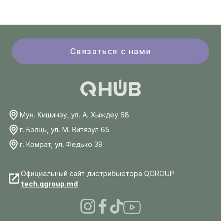
Связаться с нами
Мун. Кишинэу, ул. А. Хыждеу 68
г. Бэлць, ул. М. Витязул 65
г. Комрат, ул. Федько 39
Официальный сайт дистрибьютора QGROUP
tech.qgroup.md