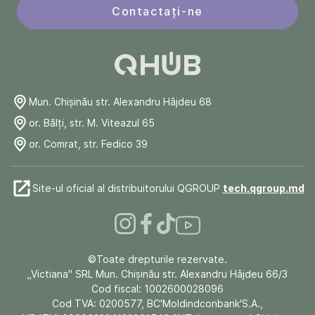
Contactați-ne
Mun. Chişinău str. Alexandru Hâjdeu 68
or. Bălți, str. M. Viteazul 65
or. Comrat, str. Fedico 39
Site-ul oficial al distribuitorului QGROUP
tech.qgroup.md
©Toate drepturile rezervate.
„Victiana" SRL Mun. Chişinău str. Alexandru Hâjdeu 66/3
Cod fiscal: 1002600028096
Cod TVA: 0200577, BC'Moldindconbank'S.A.,