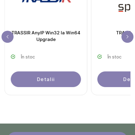
TRASSIR AnyIP Win32 la Win64
TRASSIR
Upgrade
În stoc
În stoc
Detalii
Deta