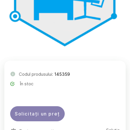
Codul produsului:
145359
În stoc
Solicitați un preț