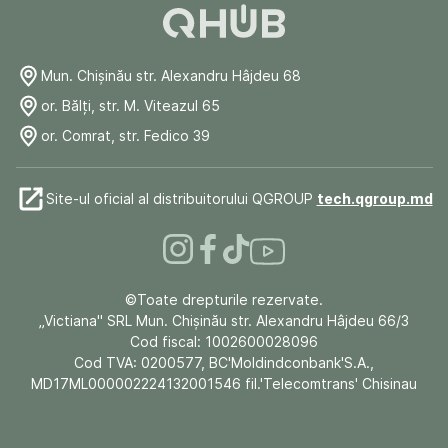
Mun. Chişinău str. Alexandru Hâjdeu 68
or. Bălți, str. M. Viteazul 65
or. Comrat, str. Fedico 39
Site-ul oficial al distribuitorului QGROUP
tech.qgroup.md
©Toate drepturile rezervate.
„Victiana" SRL Mun. Chişinău str. Alexandru Hâjdeu 66/3
Cod fiscal: 1002600028096
Cod TVA: 0200577, BC'Moldindconbank'S.A.,
MD17ML000002224132001546 fil.'Telecomtrans' Chisinau