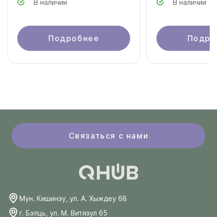
В наличии
В наличии
Подробнее
Подро
Связаться с нами
Мун. Кишинэу, ул. А. Хыждеу 68
г. Бэлць, ул. М. Витязул 65