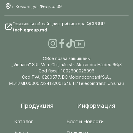
г. Комрат, ул. Федько 39
Официальный сайт дистрибьютора QGROUP
tech.qgroup.md
©Все права защищены
„Victiana" SRL Mun. Chişinău str. Alexandru Hâjdeu 66/3
Cod fiscal: 1002600028096
Cod TVA: 0200577, BC'Moldindconbank'S.A.,
MD17ML000002224132001546 fil.'Telecomtrans' Chisinau
Продукция
Информация
Каталог
Блог и Новости