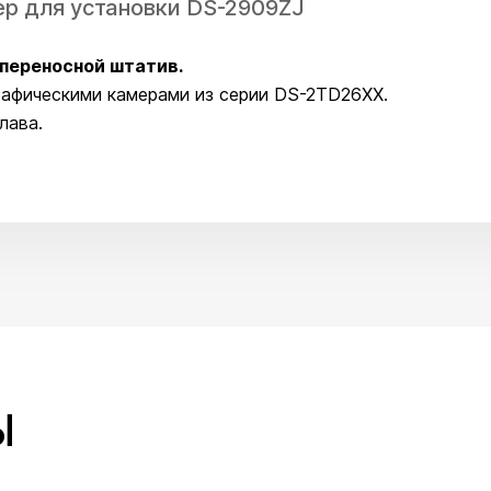
тер для установки DS-2909ZJ
 переносной штатив.
рафическими камерами из серии DS-2TD26ХХ.
лава.
Ы