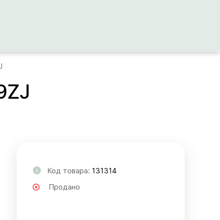
J
9ZJ
Код товара:
131314
Продано