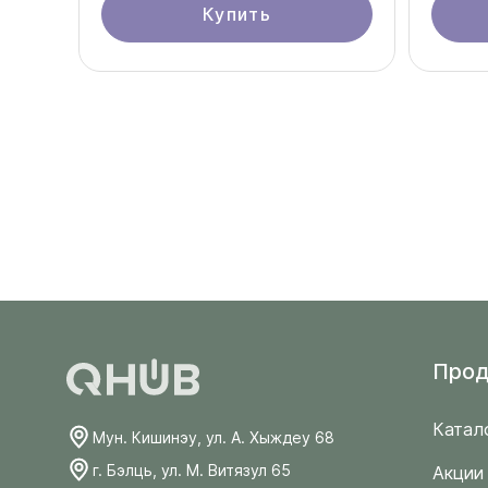
Купить
Прод
Катал
Мун. Кишинэу, ул. А. Хыждеу 68
г. Бэлць, ул. М. Витязул 65
Акции