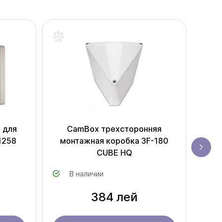
 для
CamBox трехсторонняя
Hik
1258
монтажная коробка 3F-180
CUBE HQ
В наличии
384 лей