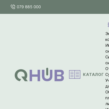
079 885 000
Э
к
И
с
С
с
О
КАТАЛОГ
С
У
д
О
п
л