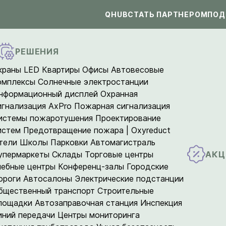
QHUB
СТАТЬ ПАРТНЕРОМ
ПОД
РЕШЕНИЯ
краны LED
Квартиры
Офисы
Автовесовые
омплексы
Солнечные электростанции
нформационный дисплей
Охранная
игнализация AxPro
Пожарная сигнализация
истемы пожаротушения
Проектирование
истем
Предотвращение пожара | Oxyreduct
тели
Школы
Парковки
Автомагистраль
АКЦ
упермаркеты
Склады
Торговые центры
чебные центры
Конференц-залы
Городские
ороги
Автосалоны
Электрические подстанции
бщественный транспорт
Строительные
лощадки
Автозаправочная станция
Инспекция
иний передачи
Центры мониторинга