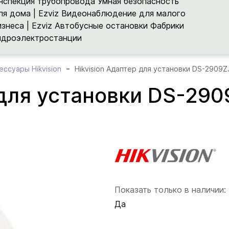
нспекция трубопровода
Умная безопасность
ля дома | Ezviz
Видеонаблюдение для малого
изнеса | Ezviz
Автобусные остановки
Фабрики
идроэлектростанции
ессуары Hikvision
Hikvision Адаптер для установки DS-2909Z
 для установки DS-290
Показать только в наличии:
Да