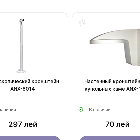
скопический кронштейн
Настенный кронштейн
ANX-8014
купольных каме ANX-
наличии
В наличии
297 лей
70 лей