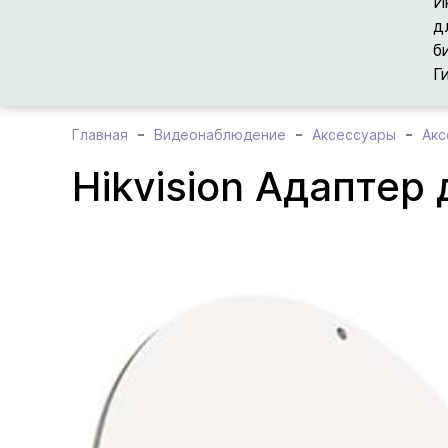
И
д
б
Г
Главная
Видеонаблюдение
Аксессуары
Акс
Hikvision Адаптер