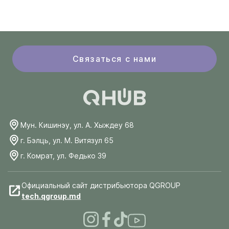
Связаться с нами
Мун. Кишинэу, ул. А. Хыждеу 68
г. Бэлць, ул. М. Витязул 65
г. Комрат, ул. Федько 39
Официальный сайт дистрибьютора QGROUP
tech.qgroup.md