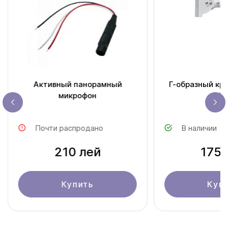
Активный панорамный
Г-образный кр
микрофон
80
Почти распродано
В наличии
210 лей
175 
Купить
Куп