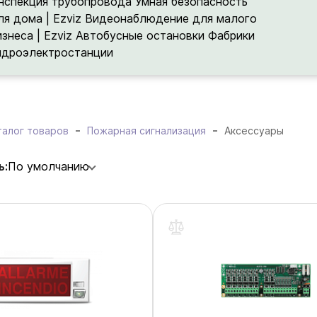
нспекция трубопровода
Умная безопасность
ля дома | Ezviz
Видеонаблюдение для малого
изнеса | Ezviz
Автобусные остановки
Фабрики
идроэлектростанции
талог товаров
Пожарная сигнализация
Аксессуары
ь:
По умолчанию