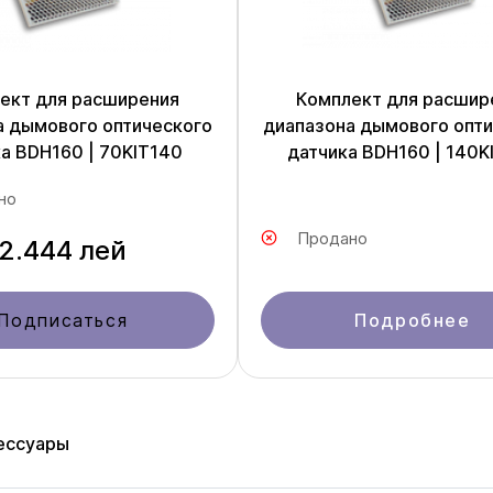
ект для расширения
Комплект для расшир
а дымового оптического
диапазона дымового опти
а BDH160 | 70KIT140
датчика BDH160 | 140K
но
Продано
2.444 лей
Подписаться
Подробнее
ессуары