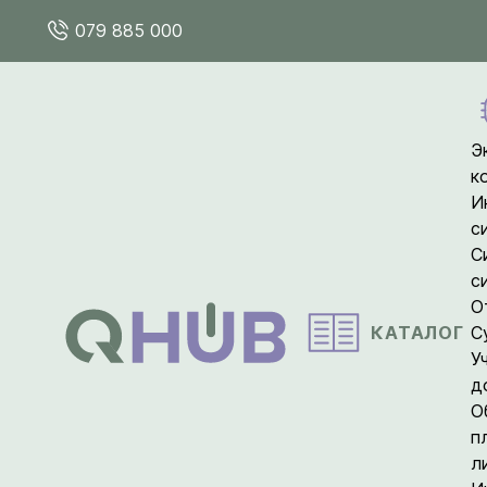
079 885 000
Э
к
И
с
С
с
О
КАТАЛОГ
С
У
д
О
п
л