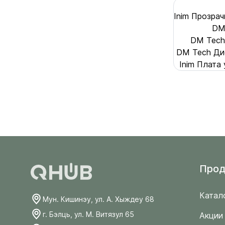
Inim Прозра
DM
DM Tech
DM Tech Ди
Inim Плата
Прод
Катал
Мун. Кишинэу, ул. А. Хыждеу 68
г. Бэлць, ул. М. Витязул 65
Акции