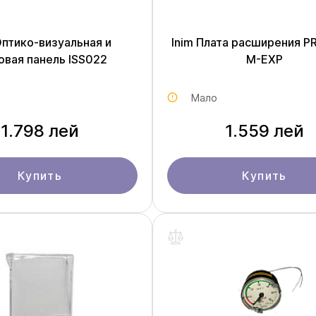
Оптико-визуальная и
Inim Плата расширения PR
овая панель ISS022
M-EXP
Мало
1.798 лей
1.559 лей
Купить
Купить