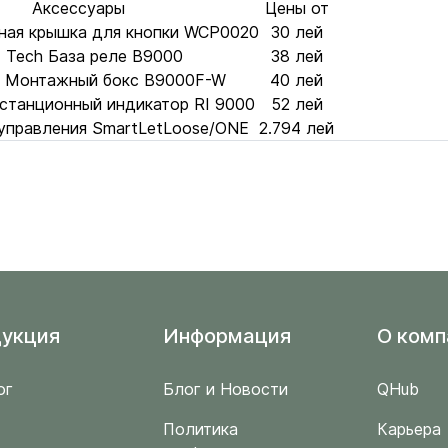
Аксессуары
Цены от
чная крышка для кнопки WCP0020
30 лей
 Tech База реле B9000
38 лей
 Монтажный бокс B9000F-W
40 лей
станционный индикатор RI 9000
52 лей
 управления SmartLetLoose/ONE
2.794 лей
укция
Информация
O комп
ог
Блог и Новости
QHub
Политика
Карьера