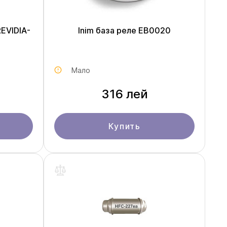
EVIDIA-
Inim база реле EB0020
Мало
316 лей
Купить