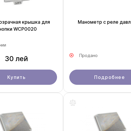
розрачная крышка для
Манометр с реле давл
нопки WCP0020
чии
Продано
30 лей
Купить
Подробнее