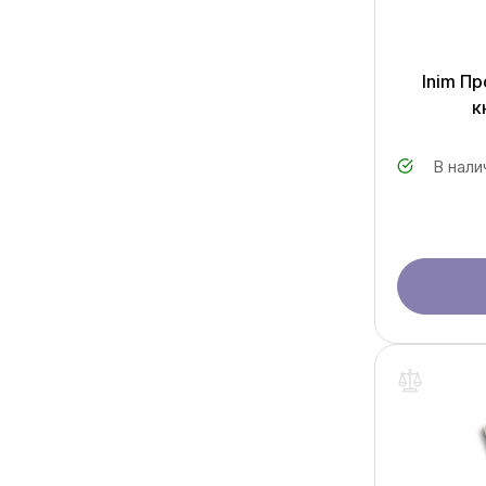
Inim П
к
В нали