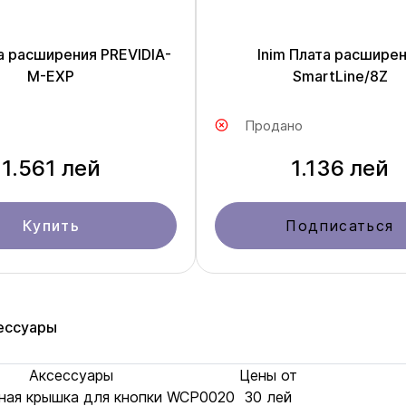
та расширения PREVIDIA-
Inim Плата расшире
M-EXP
SmartLine/8Z
Продано
1.561 лей
1.136 лей
Купить
Подписаться
ессуары
Аксессуары
Цены от
чная крышка для кнопки WCP0020
30 лей