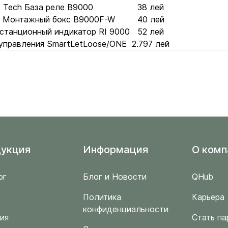
 Tech База реле B9000
38 лей
 Монтажный бокс B9000F-W
40 лей
станционный индикатор RI 9000
52 лей
 управления SmartLetLoose/ONE
2.797 лей
укция
Информация
O комп
ог
Блог и Новости
QHub
Политика
Карьера
конфиденциальности
ия
Стать па