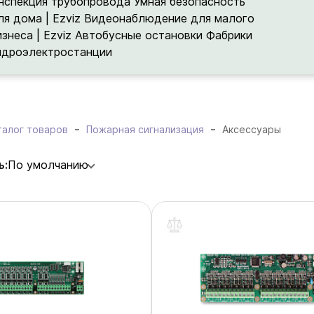
нспекция трубопровода
Умная безопасность
ля дома | Ezviz
Видеонаблюдение для малого
изнеса | Ezviz
Автобусные остановки
Фабрики
идроэлектростанции
талог товаров
Пожарная сигнализация
Аксессуары
ь:
По умолчанию