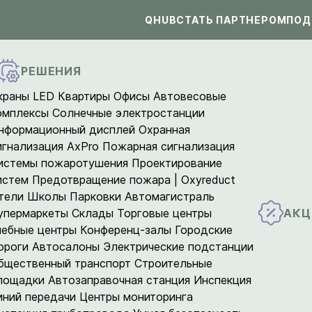
QHUB
СТАТЬ ПАРТНЕРОМ
ПОД
РЕШЕНИЯ
краны LED
Квартиры
Офисы
Автовесовые
омплексы
Солнечные электростанции
нформационный дисплей
Охранная
игнализация AxPro
Пожарная сигнализация
истемы пожаротушения
Проектирование
истем
Предотвращение пожара | Oxyreduct
тели
Школы
Парковки
Автомагистраль
АКЦ
упермаркеты
Склады
Торговые центры
чебные центры
Конференц-залы
Городские
ороги
Автосалоны
Электрические подстанции
бщественный транспорт
Строительные
лощадки
Автозаправочная станция
Инспекция
иний передачи
Центры мониторинга