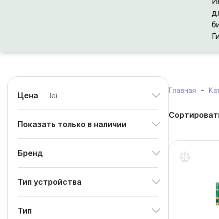
И
д
б
Г
Главная
Ка
Цена
lei
Сортироват
Показать только в наличии
Бренд
Тип устройства
Тип