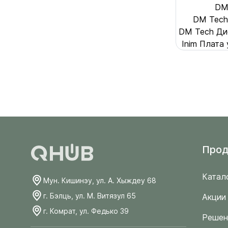
DM
DM Tech
DM Tech Ди
Inim Плата
Прод
Катал
Мун. Кишинэу, ул. А. Хыждеу 68
г. Бэлць, ул. М. Витязул 65
Акции
г. Комрат, ул. Федько 39
Решен