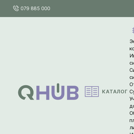
079 885 000
Э
к
И
с
С
с
О
КАТАЛОГ
С
У
д
О
п
л