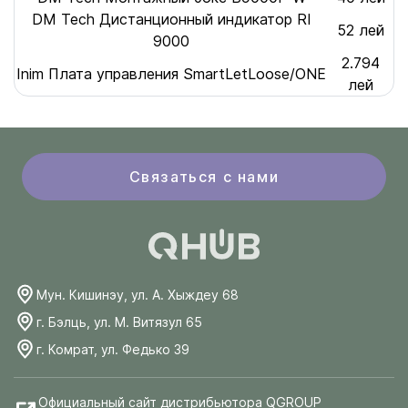
DM Tech Дистанционный индикатор RI
52 лей
9000
2.794
Inim Плата управления SmartLetLoose/ONE
лей
Связаться с нами
Мун. Кишинэу, ул. А. Хыждеу 68
г. Бэлць, ул. М. Витязул 65
г. Комрат, ул. Федько 39
Официальный сайт дистрибьютора QGROUP