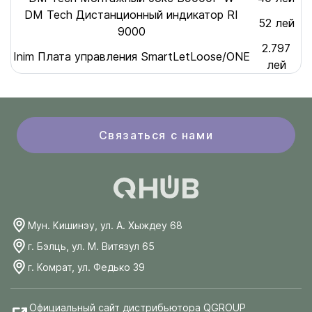
DM Tech Дистанционный индикатор RI
52 лей
9000
2.797
Inim Плата управления SmartLetLoose/ONE
лей
Связаться с нами
Мун. Кишинэу, ул. А. Хыждеу 68
г. Бэлць, ул. М. Витязул 65
г. Комрат, ул. Федько 39
Официальный сайт дистрибьютора QGROUP