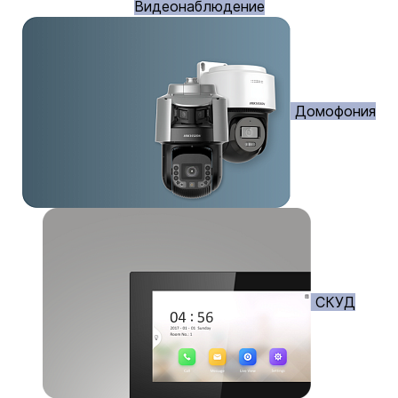
Видеонаблюдение
Домофония
СКУД