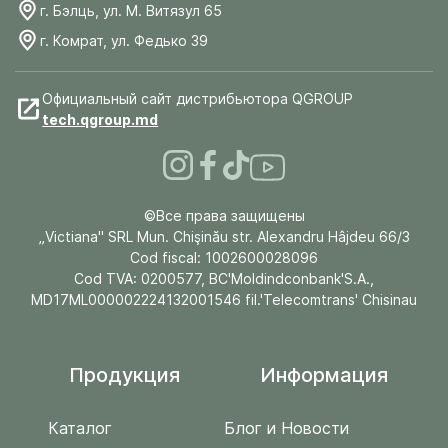
г. Бэлць, ул. М. Витязул 65
г. Комрат, ул. Федько 39
Официальный сайт дистрибьютора QGROUP
tech.qgroup.md
©Все права защищены
„Victiana" SRL Mun. Chişinău str. Alexandru Hâjdeu 66/3
Cod fiscal: 1002600028096
Cod TVA: 0200577, BC'Moldindconbank'S.A.,
MD17ML000002224132001546 fil.'Telecomtrans' Chisinau
Продукция
Информация
Каталог
Блог и Новости