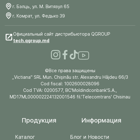
г. Бэлць, ул. М. Витязул 65
г. Комрат, ул. Федько 39
Официальный сайт дистрибьютора QGROUP
tech.qgroup.md
©Все права защищены
„Victiana" SRL Mun. Chişinău str. Alexandru Hâjdeu 66/3
Cod fiscal: 1002600028096
Cod TVA: 0200577, BC'Moldindconbank'S.A.,
MD17ML000002224132001546 fil.'Telecomtrans' Chisinau
Продукция
Информация
Каталог
Блог и Новости