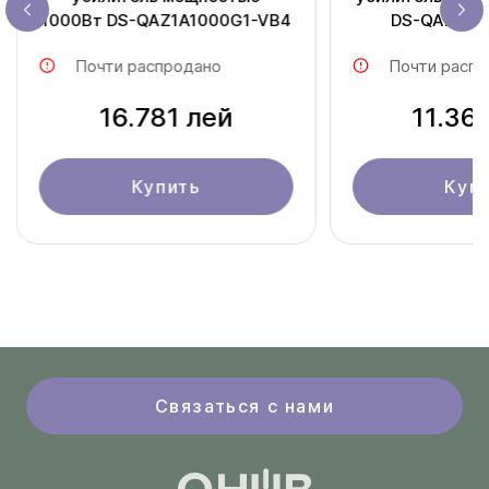
1000Вт DS-QAZ1A1000G1-VB4
DS-QAZ1A5
Почти распродано
Почти распр
16.781 лей
11.36
Купить
Куп
Связаться с нами