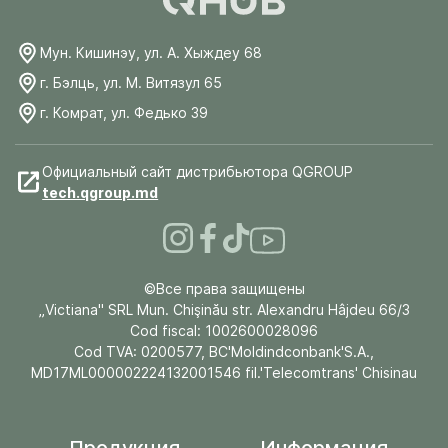
Мун. Кишинэу, ул. А. Хыждеу 68
г. Бэлць, ул. М. Витязул 65
г. Комрат, ул. Федько 39
Официальный сайт дистрибьютора QGROUP
tech.qgroup.md
©Все права защищены
„Victiana" SRL Mun. Chişinău str. Alexandru Hâjdeu 66/3
Cod fiscal: 1002600028096
Cod TVA: 0200577, BC'Moldindconbank'S.A.,
MD17ML000002224132001546 fil.'Telecomtrans' Chisinau
Продукция
Информация