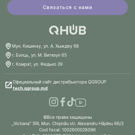
Связаться с нами
Мун. Кишинэу, ул. А. Хыждеу 68
г. Бэлць, ул. М. Витязул 65
г. Комрат, ул. Федько 39
Официальный сайт дистрибьютора QGROUP
tech.qgroup.md
©Все права защищены
„Victiana" SRL Mun. Chişinău str. Alexandru Hâjdeu 66/3
Cod fiscal: 1002600028096