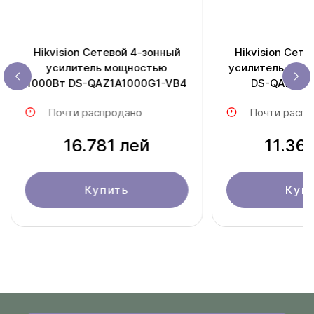
Hikvision Сетевой 4-зонный
Hikvision Сете
усилитель мощностью
усилитель мощ
1000Вт DS-QAZ1A1000G1-VB4
DS-QAZ1A5
Почти распродано
Почти распр
16.781 лей
11.36
Купить
Куп