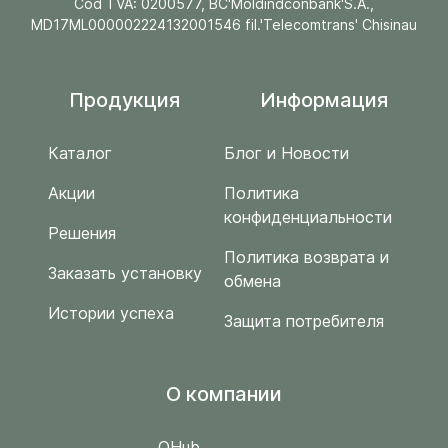
Cod TVA: 0200577, BC'Moldindconbank'S.A.,
MD17ML000002224132001546 fil.'Telecomtrans' Chisinau
Продукция
Информация
Каталог
Блог и Новости
Акции
Политика
конфиденциальности
Решения
Политика возврата и
Заказать установку
обмена
Истории успеха
Защита потребителя
O компании
QHub