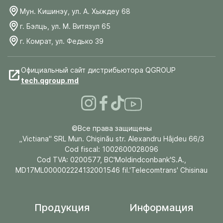
Мун. Кишинэу, ул. А. Хыждеу 68
г. Бэлць, ул. М. Витязул 65
г. Комрат, ул. Федько 39
Официальный сайт дистрибьютора QGROUP
tech.qgroup.md
©Все права защищены
„Victiana" SRL Mun. Chişinău str. Alexandru Hâjdeu 66/3
Cod fiscal: 1002600028096
Cod TVA: 0200577, BC'Moldindconbank'S.A.,
MD17ML000002224132001546 fil.'Telecomtrans' Chisinau
Продукция
Информация