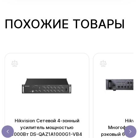
ПОХОЖИЕ ТОВАРЫ
Hikvision Сетевой 4-зонный
Hikvi
усилитель мощностью
Многофункц
1000Вт DS-QAZ1A1000G1-VB4
рэковый 6-зонн