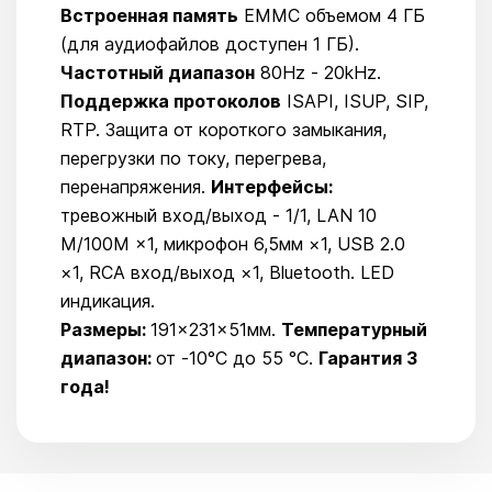
Встроенная память
EMMC объемом 4 ГБ
(для аудиофайлов доступен 1 ГБ).
Частотный диапазон
80Hz - 20kHz.
Поддержка протоколов
ISAPI, ISUP, SIP,
RTP. Защита от короткого замыкания,
перегрузки по току, перегрева,
перенапряжения.
Интерфейсы:
тревожный вход/выход - 1/1, LAN 10
M/100M ×1, микрофон 6,5мм ×1, USB 2.0
×1, RCA вход/выход ×1, Bluetooth. LED
индикация.
Размеры:
191×231×51мм.
Температурный
диапазон:
от -10°C до 55 °C.
Гарантия 3
года!