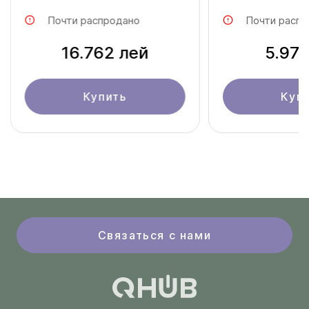
DS-QAE0A2
Почти распродано
Почти распр
16.762 лей
5.971
Купить
Куп
Связаться с нами