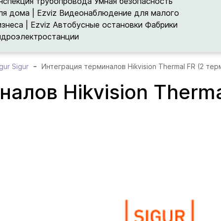
нспекция трубопровода
Умная безопасность
ля дома | Ezviz
Видеонаблюдение для малого
изнеса | Ezviz
Автобусные остановки
Фабрики
идроэлектростанции
gur Sigur
Интеграция терминалов Hikvision Thermal FR (2 тер
алов Hikvision Therma