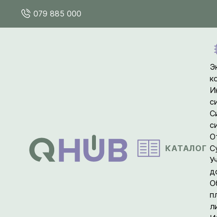
079 885 000
Э
к
И
с
С
с
О
КАТАЛОГ
С
У
д
О
п
л