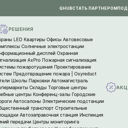
QHUB
СТАТЬ ПАРТНЕРОМ
ПОД
РЕШЕНИЯ
краны LED
Квартиры
Офисы
Автовесовые
омплексы
Солнечные электростанции
нформационный дисплей
Охранная
игнализация AxPro
Пожарная сигнализация
истемы пожаротушения
Проектирование
истем
Предотвращение пожара | Oxyreduct
тели
Школы
Парковки
Автомагистраль
АКЦ
упермаркеты
Склады
Торговые центры
чебные центры
Конференц-залы
Городские
ороги
Автосалоны
Электрические подстанции
бщественный транспорт
Строительные
лощадки
Автозаправочная станция
Инспекция
иний передачи
Центры мониторинга