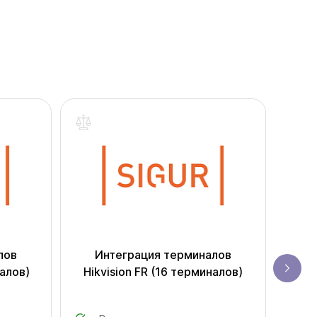
лов
Интеграция терминалов
И
налов)
Hikvision FR (16 терминалов)
Hik