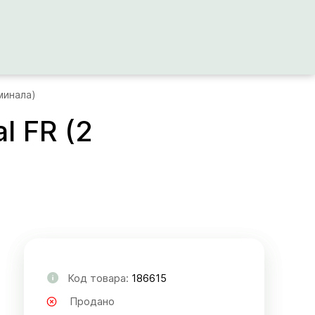
минала)
l FR (2
Код товара:
186615
Продано