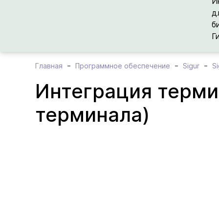
И
д
б
Г
Главная
Программное обеспечение
Sigur
Si
Интеграция термин
терминала)