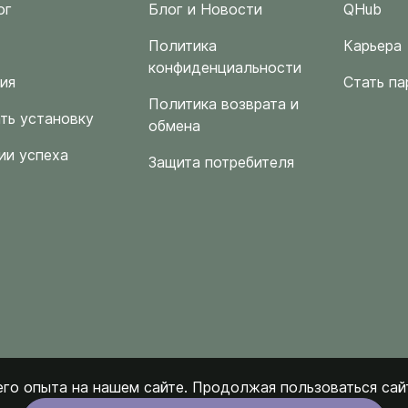
ог
Блог и Новости
QHub
Политика
Карьера
конфиденциальности
ия
Стать па
Политика возврата и
ть установку
обмена
ии успеха
Защита потребителя
го опыта на нашем сайте. Продолжая пользоваться сайт