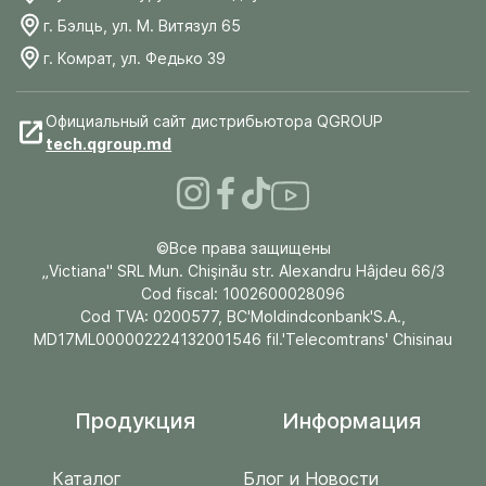
г. Бэлць, ул. М. Витязул 65
г. Комрат, ул. Федько 39
Официальный сайт дистрибьютора QGROUP
tech.qgroup.md
©Все права защищены
„Victiana" SRL Mun. Chişinău str. Alexandru Hâjdeu 66/3
Cod fiscal: 1002600028096
Cod TVA: 0200577, BC'Moldindconbank'S.A.,
MD17ML000002224132001546 fil.'Telecomtrans' Chisinau
Продукция
Информация
Каталог
Блог и Новости