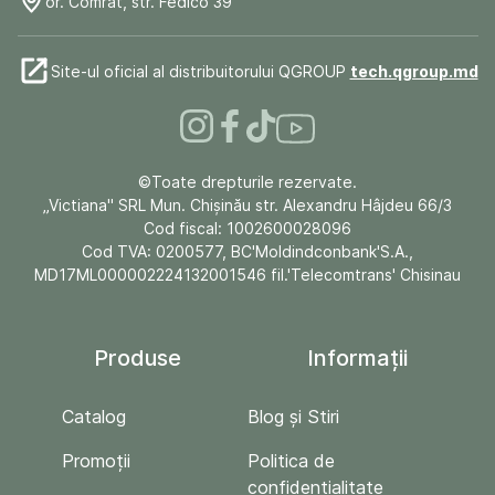
or. Comrat, str. Fedico 39
Site-ul oficial al distribuitorului QGROUP
tech.qgroup.md
©Toate drepturile rezervate.
„Victiana" SRL Mun. Chişinău str. Alexandru Hâjdeu 66/3
Cod fiscal: 1002600028096
Cod TVA: 0200577, BC'Moldindconbank'S.A.,
MD17ML000002224132001546 fil.'Telecomtrans' Chisinau
Produse
Informații
Catalog
Blog și Stiri
Promoții
Politica de
confidențialitate