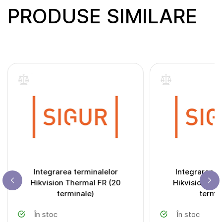
PRODUSE SIMILARE
Integrarea terminalelor
Integrarea t
Hikvision Thermal FR (20
Hikvision The
terminale)
termin
În stoc
În stoc