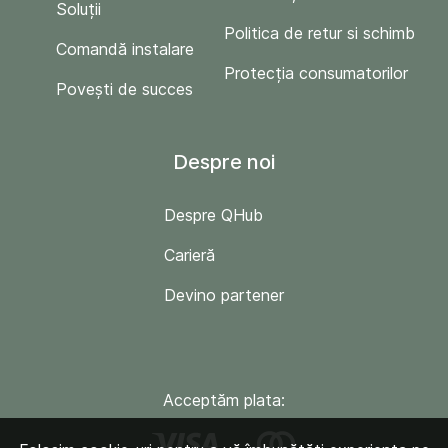
Soluții
Politica de retur si schimb
Comandă instalare
Protecția consumatorilor
Povești de succes
Despre noi
Despre QHub
Carieră
Devino partener
Acceptăm plata: