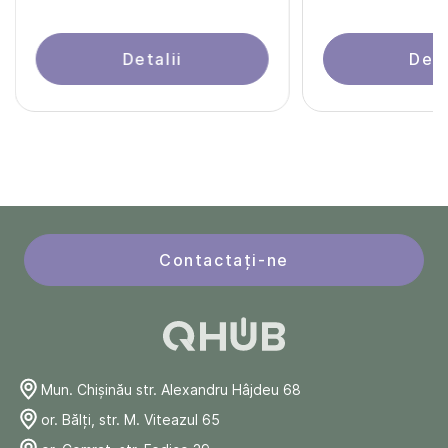
Detalii
Deta
Contactați-ne
Mun. Chişinău str. Alexandru Hâjdeu 68
or. Bălți, str. M. Viteazul 65