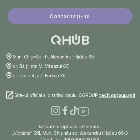
Contactați-ne
Mun. Chişinău str. Alexandru Hâjdeu 68
or. Bălți, str. M. Viteazul 65
or. Comrat, str. Fedico 39
Site-ul oficial al distribuitorului QGROUP
tech.qgroup.md
©Toate drepturile rezervate.
„Victiana" SRL Mun. Chişinău str. Alexandru Hâjdeu 66/3
Cod fiscal: 1002600028096