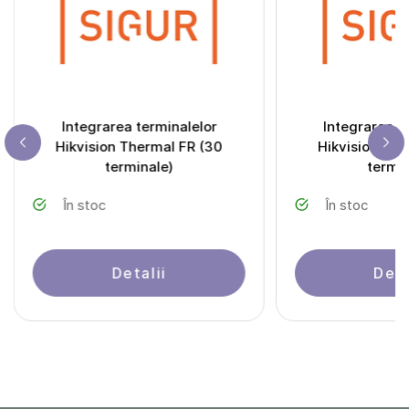
Integrarea terminalelor
Integrarea t
Hikvision Thermal FR (30
Hikvision The
terminale)
termin
În stoc
În stoc
Detalii
Deta