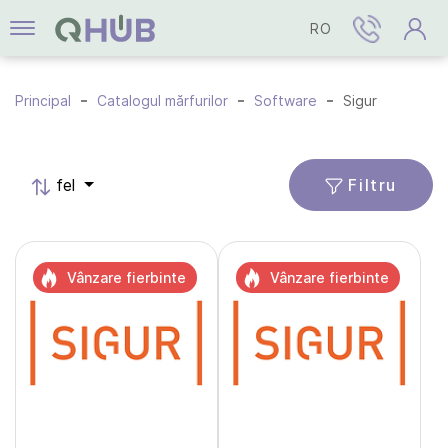
RO
Principal
Catalogul mărfurilor
Software
Sigur
Filtru
fel
Vânzare fierbinte
Vânzare fierbinte