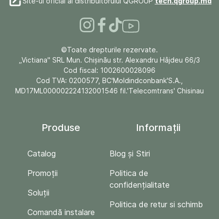
Site-ul oficial al distribuitorului QGROUP
tech.qgroup.md
©Toate drepturile rezervate.
„Victiana" SRL Mun. Chişinău str. Alexandru Hâjdeu 66/3
Cod fiscal: 1002600028096
Cod TVA: 0200577, BC'Moldindconbank'S.A.,
MD17ML000002224132001546 fil.'Telecomtrans' Chisinau
Produse
Informații
Catalog
Blog și Stiri
Promoții
Politica de
confidențialitate
Soluții
Politica de retur si schimb
Comandă instalare