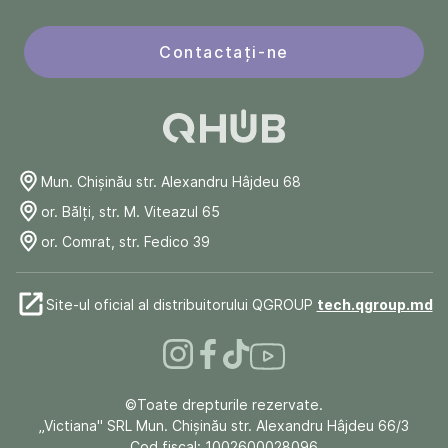
Contactați-ne
Mun. Chişinău str. Alexandru Hâjdeu 68
or. Bălți, str. M. Viteazul 65
or. Comrat, str. Fedico 39
Site-ul oficial al distribuitorului QGROUP
tech.qgroup.md
©Toate drepturile rezervate.
„Victiana" SRL Mun. Chişinău str. Alexandru Hâjdeu 66/3
Cod fiscal: 1002600028096