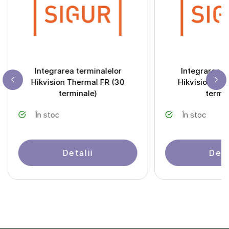
Integrarea terminalelor
Integrarea t
Hikvision Thermal FR (30
Hikvision The
terminale)
termin
În stoc
În stoc
Detalii
Deta