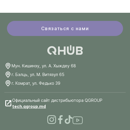
Связаться с нами
Мун. Кишинэу, ул. А. Хыждеу 68
г. Бэлць, ул. М. Витязул 65
г. Комрат, ул. Федько 39
Официальный сайт дистрибьютора QGROUP
tech.qgroup.md