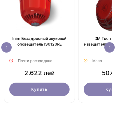
Inim Безадресный звуковой
DM Tech 
оповещатель IS0120RE
извещатель пла
Почти распродано
Мало
2.622 лей
507 
Купить
Куп