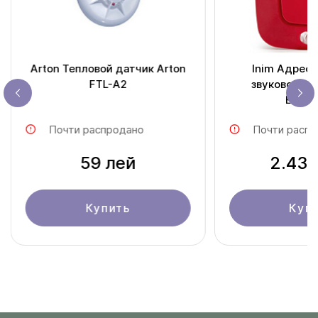
Arton Тепловой датчик Arton
Inim Адресн
FTL-A2
звуковой оп
ES20
Почти распродано
Почти распр
59 лей
2.430
Купить
Куп