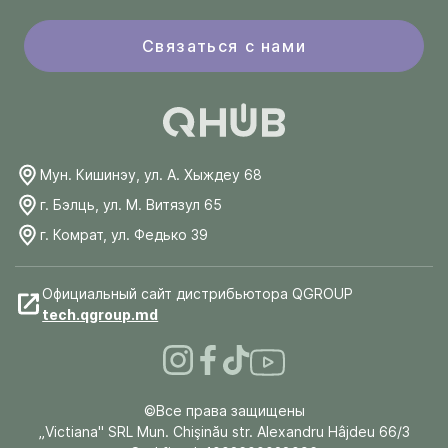
Связаться с нами
Мун. Кишинэу, ул. А. Хыждеу 68
г. Бэлць, ул. М. Витязул 65
г. Комрат, ул. Федько 39
Официальный сайт дистрибьютора QGROUP
tech.qgroup.md
©Все права защищены
„Victiana" SRL Mun. Chişinău str. Alexandru Hâjdeu 66/3