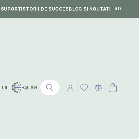
RO
R
SUPORT
ISTORII DE SUCCES
BLOG SI NOUTATI
ȚII
QLAB