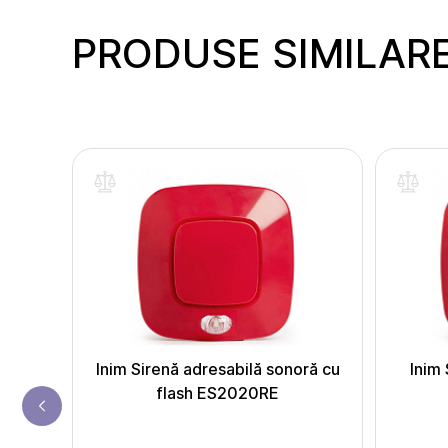
PRODUSE SIMILAR
inte
fum
Inim Sirenă adresabilă sonoră cu
Inim 
flash ES2020RE