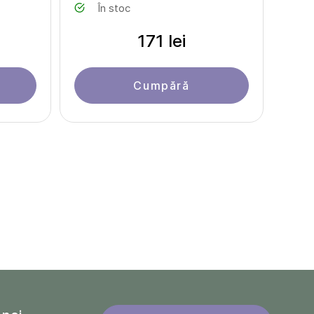
În stoc
171 lei
Cumpără