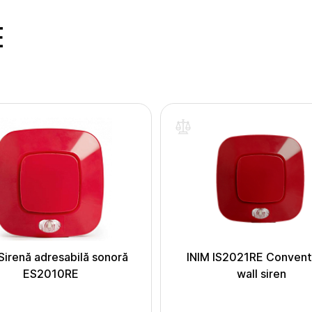
E
Sirenă adresabilă sonoră
INIM IS2021RE Convent
ES2010RE
wall siren