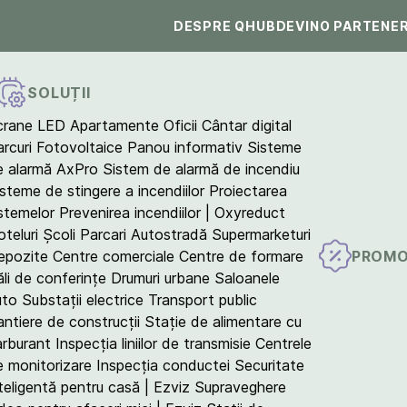
DESPRE QHUB
DEVINO PARTENE
SOLUȚII
crane LED
Apartamente
Oficii
Cântar digital
arcuri Fotovoltaice
Panou informativ
Sisteme
e alarmă AxPro
Sistem de alarmă de incendiu
isteme de stingere a incendiilor
Proiectarea
istemelor
Prevenirea incendiilor | Oxyreduct
teluri
Școli
Parcari
Autostradă
Supermarketuri
PROMO
epozite
Centre comerciale
Centre de formare
ăli de conferințe
Drumuri urbane
Saloanele
uto
Substații electrice
Transport public
antiere de construcții
Stație de alimentare cu
arburant
Inspecția liniilor de transmisie
Centrele
e monitorizare
Inspecția conductei
Securitate
teligentă pentru casă | Ezviz
Supraveghere