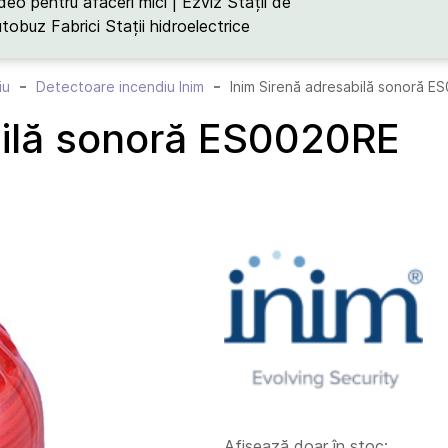
deo pentru afaceri mici | Ezviz
Stații de
utobuz
Fabrici
Stații hidroelectrice
iu
Detectoare incendiu Inim
Inim Sirenă adresabilă sonoră E
bilă sonoră ES0020RE
Afișează doar în stoc: