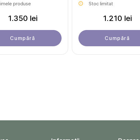
timele produse
Stoc limitat
1.350 lei
1.210 lei
Cumpără
Cumpără