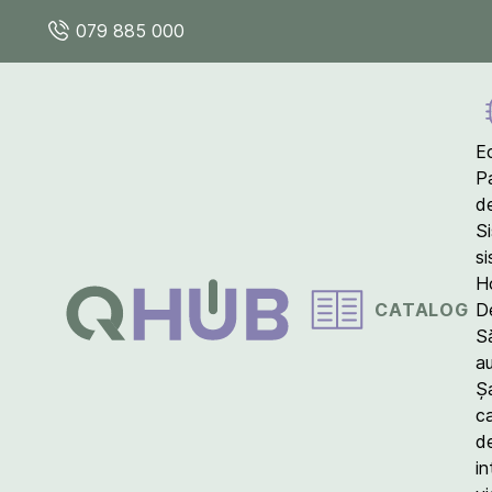
079 885 000
E
P
d
S
s
Ho
CATALOG
D
S
a
Ș
c
d
in