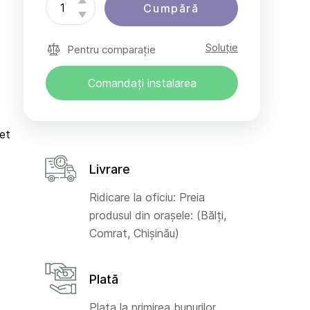
Cumpără
Soluție
Pentru comparație
Comandați instalarea
net
Livrare
Ridicare la oficiu: Preia
produsul din orașele: (Bălți,
Comrat, Chișinău)
Plată
Plata la primirea bunurilor,