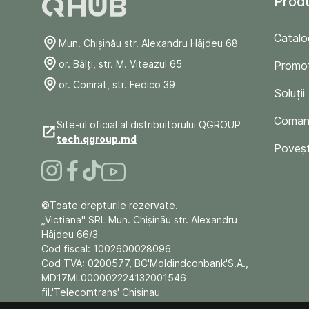
Prod
Catalo
Mun. Chişinău str. Alexandru Hâjdeu 68
or. Bălți, str. M. Viteazul 65
Promoț
or. Comrat, str. Fedico 39
Soluții
Comand
Site-ul oficial al distribuitorului QGROUP
tech.qgroup.md
Poveșt
©Toate drepturile rezervate.
„Victiana" SRL Mun. Chişinău str. Alexandru
Hâjdeu 66/3
Cod fiscal: 1002600028096
Cod TVA: 0200577, BC'Moldindconbank'S.A.,
MD17ML000002224132001546
fil.'Telecomtrans' Chisinau