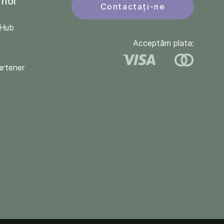
 noi
Contactați-ne
QHub
Acceptăm plata:
artener