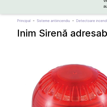
vi
a
Principal
Sisteme antiincendiu
Detectoare incend
Inim Sirenă adresa