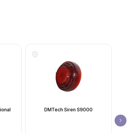
ional
DMTech Siren S9000
Inim