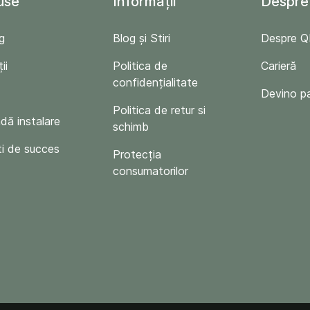
use
Informații
Despre
g
Blog și Stiri
Despre 
ii
Politica de
Carieră
confidențialitate
Devino p
Politica de retur si
ă instalare
schimb
i de succes
Protecția
consumatorilor