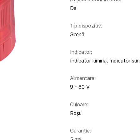
Da
Tip dispozitiv:
Sirenă
Indicator:
Indicator lumină, Indicator su
Alimentare:
9 - 60 V
Culoare:
Roșu
Garanție:
5 ani.