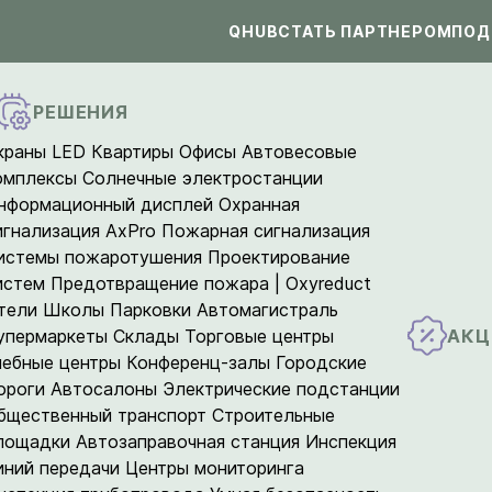
QHUB
СТАТЬ ПАРТНЕРОМ
ПОД
РЕШЕНИЯ
краны LED
Квартиры
Офисы
Автовесовые
омплексы
Солнечные электростанции
нформационный дисплей
Охранная
игнализация AxPro
Пожарная сигнализация
истемы пожаротушения
Проектирование
истем
Предотвращение пожара | Oxyreduct
тели
Школы
Парковки
Автомагистраль
АКЦ
упермаркеты
Склады
Торговые центры
чебные центры
Конференц-залы
Городские
ороги
Автосалоны
Электрические подстанции
бщественный транспорт
Строительные
лощадки
Автозаправочная станция
Инспекция
иний передачи
Центры мониторинга