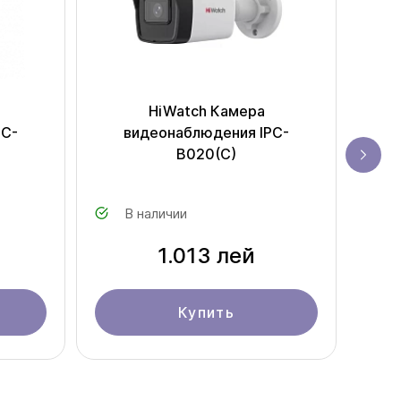
HiWatch Камера
PC-
видеонаблюдения IPC-
ви
B020(C)
R1
В наличии
1.013 лей
Купить