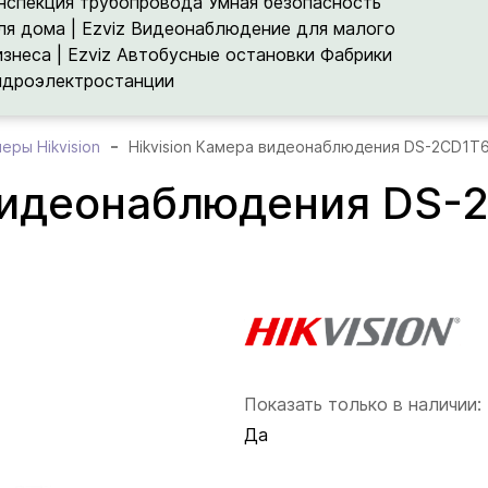
нспекция трубопровода
Умная безопасность
ля дома | Ezviz
Видеонаблюдение для малого
изнеса | Ezviz
Автобусные остановки
Фабрики
идроэлектростанции
меры Hikvision
Hikvision Камера видеонаблюдения DS-2CD1T
 видеонаблюдения DS-
Показать только в наличии:
Да