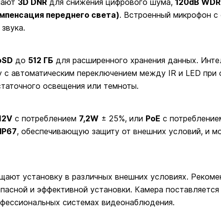
чают
3D DNR
для снижения цифрового шума,
120dB WDR
мпенсация переднего света)
. Встроенный микрофон с
 звука.
oSD
до
512 ГБ
для расширенного хранения данных. Инте
 с автоматическим переключением между IR и LED при
таточного освещения или темноты.
12V
с потреблением
7,2W
± 25%, или
PoE
с потреблени
IP67
, обеспечивающую защиту от внешних условий, и м
щают установку в различных внешних условиях. Рекоме
пасной и эффективной установки. Камера поставляется
офессиональных системах видеонаблюдения.