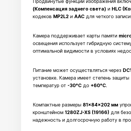
Продвинутые функции изображения вклю
(Компенсация заднего света)
и
HLC (Ко
кодеков
MP2L2
и
AAC
для четкого записи
Камера поддерживает карты памяти
micr
освещения использует гибридную систему
оптимальной видимости в условиях недос
Питание может осуществляться через
DC
установке. Камера имеет степень защиты
температур от
-30°С
до
+60°С
.
Компактные размеры
81×84×202 мм
упро
кронштейном
1280ZJ-XS (19166)
для безо
надежность и долгосрочную работу в пр