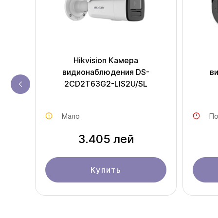
Hikvision Камера
-
видионаблюдения DS-
в
2CD2T63G2-LIS2U/SL
Мало
По
3.405 лей
Купить