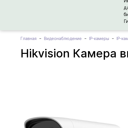
И
д
б
Г
Главная
Видеонаблюдение
IP-камеры
IP-ка
Hikvision Камера