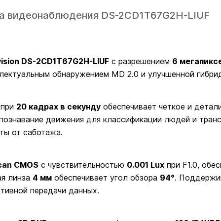
ера видеонаблюдения DS-2CD1T67G2H-LIUF
vision DS-2CD1T67G2H-LIUF
с разрешением
6 мегапикс
лектуальным обнаружением MD 2.0 и улучшенной гибри
 при
20 кадрах в секунду
обеспечивает четкое и детал
ознавание движения для классификации людей и транс
ты от саботажа.
Scan CMOS
с чувствительностью
0.001 Lux
при F1.0, обе
ая линза
4 мм
обеспечивает угол обзора
94°
. Поддержи
тивной передачи данных.