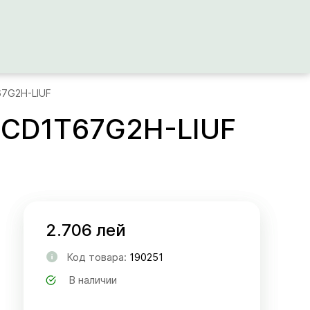
67G2H-LIUF
2CD1T67G2H-LIUF
2.706 лей
Код товара:
190251
В наличии