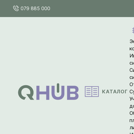
079 885 000
Э
к
И
с
С
с
О
КАТАЛОГ
С
У
д
О
п
л