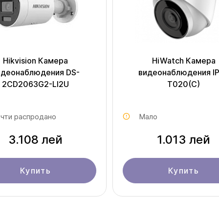
Hikvision Камера
HiWatch Камера
идеонаблюдения DS-
видеонаблюдения I
2CD2063G2-LI2U
T020(C)
чти распродано
Мало
3.108 лей
1.013 лей
Купить
Купить