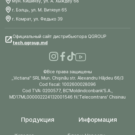
Мун. Кишинэу, ул. А. Хыждеу 68
г. Бэлць, ул. М. Витязул 65
г. Комрат, ул. Федько 39
Официальный сайт дистрибьютора QGROUP
tech.qgroup.md
©Все права защищены
„Victiana" SRL Mun. Chişinău str. Alexandru Hâjdeu 66/3
Cod fiscal: 1002600028096
Cod TVA: 0200577, BC'Moldindconbank'S.A.,
MD17ML000002224132001546 fil.'Telecomtrans' Chisinau
Продукция
Информация