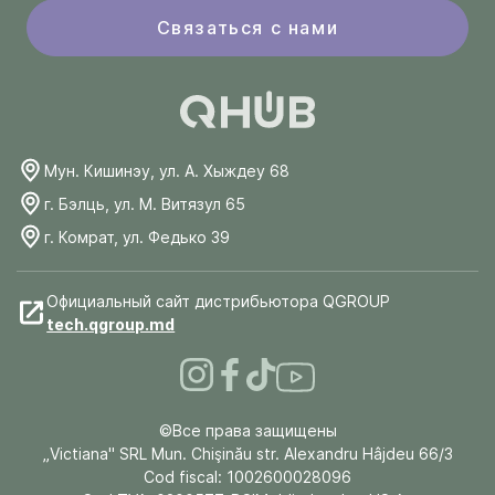
Связаться с нами
Мун. Кишинэу, ул. А. Хыждеу 68
г. Бэлць, ул. М. Витязул 65
г. Комрат, ул. Федько 39
Официальный сайт дистрибьютора QGROUP
tech.qgroup.md
©Все права защищены
„Victiana" SRL Mun. Chişinău str. Alexandru Hâjdeu 66/3
Cod fiscal: 1002600028096