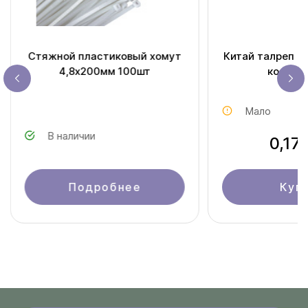
Стяжной пластиковый хомут
Китай талреп к
4,8х200мм 100шт
кольцо 
Мало
В наличии
0,17
Подробнее
Куп