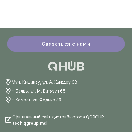
Связаться с нами
Мун. Кишинэу, ул. А. Хыждеу 68
г. Бэлць, ул. М. Витязул 65
г. Комрат, ул. Федько 39
Официальный сайт дистрибьютора QGROUP
tech.qgroup.md