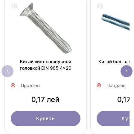
Китай винт с конусной
Китай болт с п
головкой DIN 965 4x20
DIN 
Продано
Продано
0,17 лей
0,17
Купить
Куп