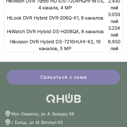
Hikvision DVR Turbo HD iDS-7204HQHI-M1/S,
2.430
4 канала, 4 MP
лей
3.059
HiLook DVR Hybrid DVR-208Q-K1, 8 каналов
лей
3.234
HiWatch DVR Hybrid DS-H208QA, 8 каналов
лей
Hikvision DVR Hybrid DS-7216HUHI-K2, 16
8.950
каналов, 5 MP
лей
Связаться с нами
Мун. Кишинэу, ул. А. Хыждеу 68
г. Бэлць, ул. М. Витязул 65