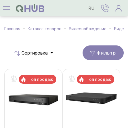
RU
Главная
Каталог товаров
Видеонаблюдение
Видео
Фильтр
Cортировка
Топ продаж
Топ продаж