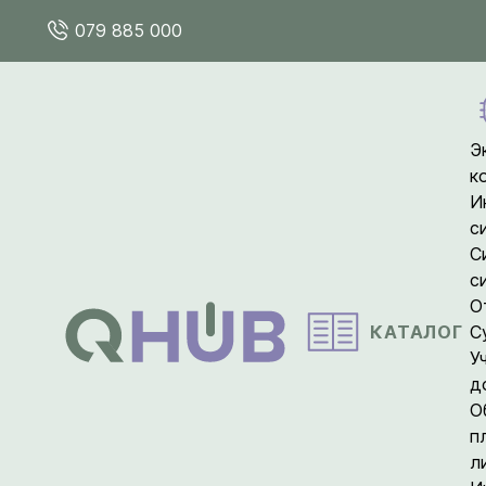
079 885 000
Э
к
И
с
С
с
О
КАТАЛОГ
С
У
д
О
п
л