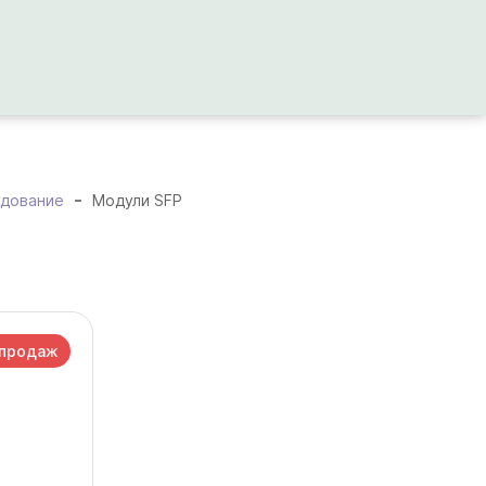
удование
Модули SFP
 продаж