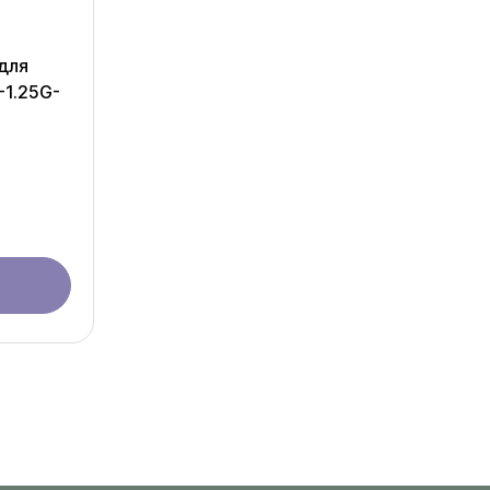
 для
-1.25G-