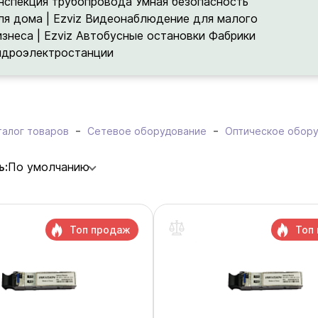
нспекция трубопровода
Умная безопасность
ля дома | Ezviz
Видеонаблюдение для малого
изнеса | Ezviz
Автобусные остановки
Фабрики
идроэлектростанции
талог товаров
Сетевое оборудование
Оптическое обор
ь:
По умолчанию
Топ продаж
Топ