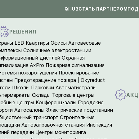
QHUB
СТАТЬ ПАРТНЕРОМ
ПОД
РЕШЕНИЯ
краны LED
Квартиры
Офисы
Автовесовые
омплексы
Солнечные электростанции
нформационный дисплей
Охранная
игнализация AxPro
Пожарная сигнализация
истемы пожаротушения
Проектирование
истем
Предотвращение пожара | Oxyreduct
тели
Школы
Парковки
Автомагистраль
АКЦ
упермаркеты
Склады
Торговые центры
чебные центры
Конференц-залы
Городские
ороги
Автосалоны
Электрические подстанции
бщественный транспорт
Строительные
лощадки
Автозаправочная станция
Инспекция
иний передачи
Центры мониторинга