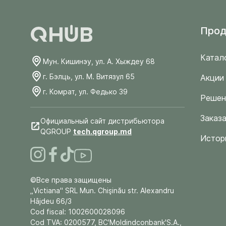
Прод
Катал
Мун. Кишинэу, ул. А. Хыждеу 68
г. Бэлць, ул. М. Витязул 65
Акции
г. Комрат, ул. Федько 39
Решен
Заказа
Официальный сайт дистрибьютора
QGROUP
tech.qgroup.md
Истор
©Все права защищены
„Victiana" SRL Mun. Chişinău str. Alexandru
Hâjdeu 66/3
Cod fiscal: 1002600028096
Cod TVA: 0200577, BC'Moldindconbank'S.A.,