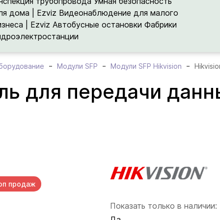
нспекция трубопровода
Умная безопасность
ля дома | Ezviz
Видеонаблюдение для малого
изнеса | Ezviz
Автобусные остановки
Фабрики
идроэлектростанции
борудование
Модули SFP
Модули SFP Hikvision
уль для передачи данн
оп продаж
Показать только в наличии:
Да