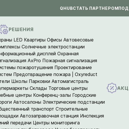
QHUB
СТАТЬ ПАРТНЕРОМ
ПОД
РЕШЕНИЯ
краны LED
Квартиры
Офисы
Автовесовые
омплексы
Солнечные электростанции
нформационный дисплей
Охранная
игнализация AxPro
Пожарная сигнализация
истемы пожаротушения
Проектирование
истем
Предотвращение пожара | Oxyreduct
тели
Школы
Парковки
Автомагистраль
АКЦ
упермаркеты
Склады
Торговые центры
чебные центры
Конференц-залы
Городские
ороги
Автосалоны
Электрические подстанции
бщественный транспорт
Строительные
лощадки
Автозаправочная станция
Инспекция
иний передачи
Центры мониторинга