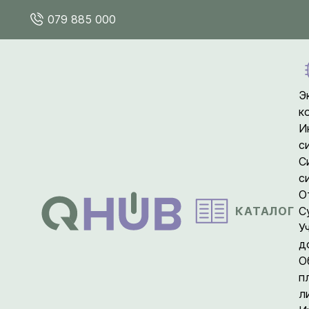
079 885 000
Э
к
И
с
С
с
О
КАТАЛОГ
С
У
д
О
п
л