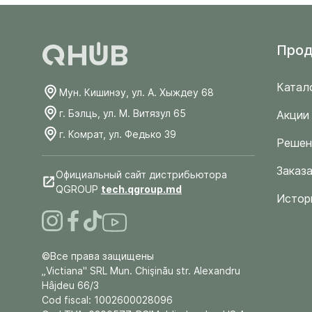
Прод
Катал
Мун. Кишинэу, ул. А. Хыждеу 68
г. Бэлць, ул. М. Витязул 65
Акции
г. Комрат, ул. Федько 39
Решен
Заказа
Официальный сайт дистрибьютора
QGROUP
tech.qgroup.md
Истор
©Все права защищены
„Victiana" SRL Mun. Chişinău str. Alexandru
Hâjdeu 66/3
Cod fiscal: 1002600028096