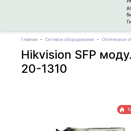
И
д
б
Г
Главная
Сетевое оборудование
Оптическое о
Hikvision SFP мод
20-1310
Т