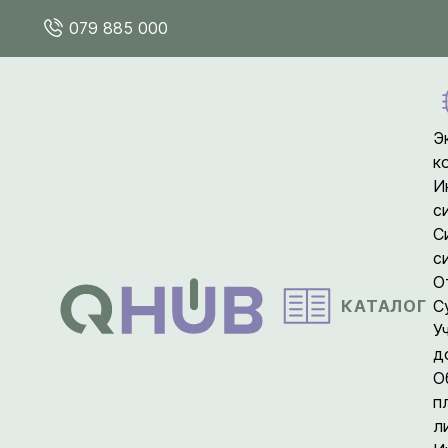
079 885 000
Э
к
И
с
С
с
О
КАТАЛОГ
С
У
д
О
п
л