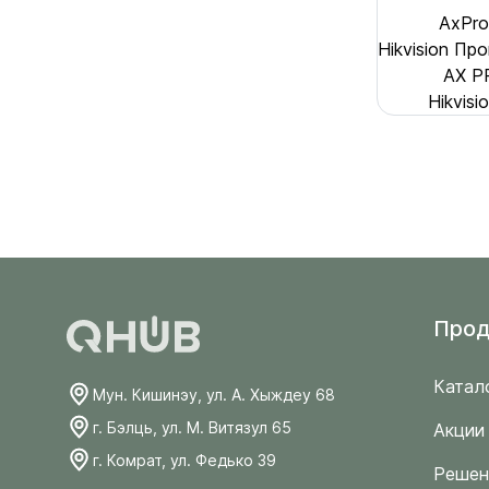
AxPro
Hikvision П
AX P
Hikvis
Прод
Катал
Мун. Кишинэу, ул. А. Хыждеу 68
г. Бэлць, ул. М. Витязул 65
Акции
г. Комрат, ул. Федько 39
Решен