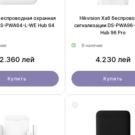
Беспроводная охранная
Hikvision Хаб беспров
DS-PWA64-L-WE Hub 64
сигнализации DS-PWA96
Hub 96 Pro
чии
В наличии
2.360 лей
4.230 лей
Купить
Купить