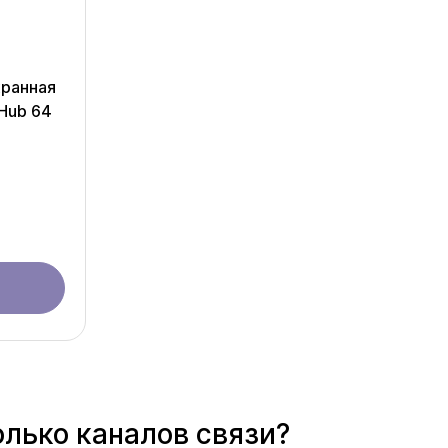
хранная
Hub 64
олько каналов связи?