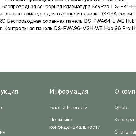
 Беспроводная сенсорная клавиатура KeyPad DS-PK1-E
роводная клавиатура для охранной панели DS-19A серии
RO Беспроводная охранная панель DS-PWA64-L-WE Hub
ion Контрольная панель DS-PWA96-M2H-WE Hub 96 Pro Hy
укция
Информация
O комп
ог
Блог и Новости
QHub
Политика
Карьера
конфиденциальности
ия
Стать па