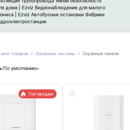
нспекция трубопровода
Умная безопасность
ля дома | Ezviz
Видеонаблюдение для малого
изнеса | Ezviz
Автобусные остановки
Фабрики
идроэлектростанции
талог товаров
Охранные системы
Охранные панели
ь:
По умолчанию
Топ продаж