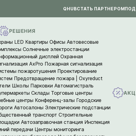
QHUB
СТАТЬ ПАРТНЕРОМ
ПОД
РЕШЕНИЯ
краны LED
Квартиры
Офисы
Автовесовые
омплексы
Солнечные электростанции
нформационный дисплей
Охранная
игнализация AxPro
Пожарная сигнализация
истемы пожаротушения
Проектирование
истем
Предотвращение пожара | Oxyreduct
тели
Школы
Парковки
Автомагистраль
АКЦ
упермаркеты
Склады
Торговые центры
чебные центры
Конференц-залы
Городские
ороги
Автосалоны
Электрические подстанции
бщественный транспорт
Строительные
лощадки
Автозаправочная станция
Инспекция
иний передачи
Центры мониторинга