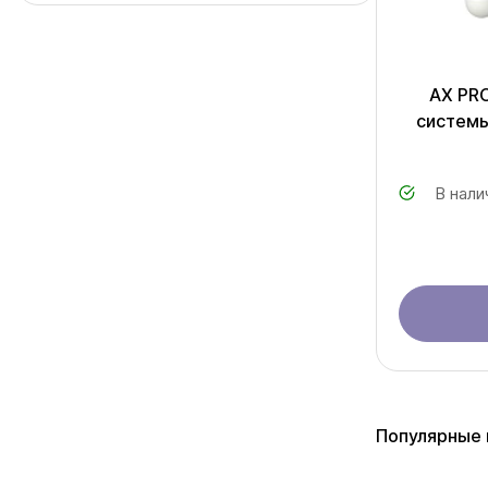
AX PR
системы
В нали
Популярные 